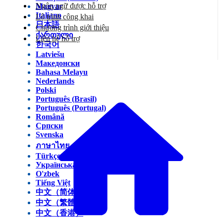
Ngôn ngữ được hỗ trợ
Magyar
Italiano
Lộ trình công khai
日本語
Chương trình giới thiệu
ქართული
Liên hệ hỗ trợ
한국어
Latviešu
Македонски
Bahasa Melayu
Nederlands
Polski
Português (Brasil)
Português (Portugal)
Română
Српски
Svenska
ภาษาไทย
Türkçe
Українська
O'zbek
Tiếng Việt
中文（简体）
中文（繁體）
中文（香港）