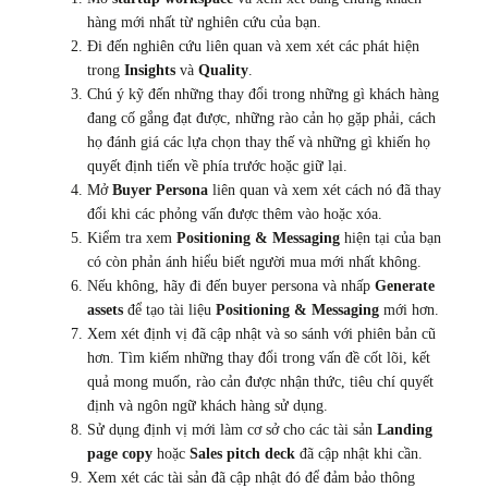
hàng mới nhất từ nghiên cứu của bạn.
Đi đến nghiên cứu liên quan và xem xét các phát hiện
trong
Insights
và
Quality
.
Chú ý kỹ đến những thay đổi trong những gì khách hàng
đang cố gắng đạt được, những rào cản họ gặp phải, cách
họ đánh giá các lựa chọn thay thế và những gì khiến họ
quyết định tiến về phía trước hoặc giữ lại.
Mở
Buyer Persona
liên quan và xem xét cách nó đã thay
đổi khi các phỏng vấn được thêm vào hoặc xóa.
Kiểm tra xem
Positioning & Messaging
hiện tại của bạn
có còn phản ánh hiểu biết người mua mới nhất không.
Nếu không, hãy đi đến buyer persona và nhấp
Generate
assets
để tạo tài liệu
Positioning & Messaging
mới hơn.
Xem xét định vị đã cập nhật và so sánh với phiên bản cũ
hơn. Tìm kiếm những thay đổi trong vấn đề cốt lõi, kết
quả mong muốn, rào cản được nhận thức, tiêu chí quyết
định và ngôn ngữ khách hàng sử dụng.
Sử dụng định vị mới làm cơ sở cho các tài sản
Landing
page copy
hoặc
Sales pitch deck
đã cập nhật khi cần.
Xem xét các tài sản đã cập nhật đó để đảm bảo thông