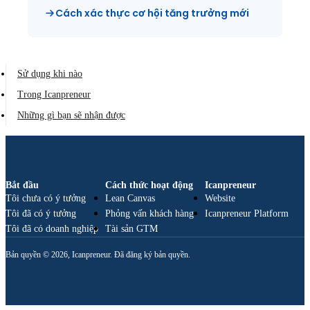
Cách xác thực cơ hội tăng trưởng mới
Sử dụng khi nào
Trong Icanpreneur
Những gì bạn sẽ nhận được
Bắt đầu
Cách thức hoạt động
Icanpreneur
Tôi chưa có ý tưởng
Lean Canvas
Website
Tôi đã có ý tưởng
Phỏng vấn khách hàng
Icanpreneur Platform
Tôi đã có doanh nghiệp
Tài sản GTM
Bản quyền © 2026, Icanpreneur. Đã đăng ký bản quyền.