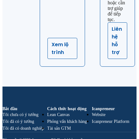
hoặc cần
trợ giúp
để tiếp
tục.
Liên
hệ
Xem lộ
hỗ
trình
trợ
Bắt đầu
Cách thức hoạt động
Icanpreneur
Tôi chưa có ý tưởng
Lean Canvas
Website
Tôi đã có ý tưởng
Phỏng vấn khách hàng
Icanpreneur Platform
Tôi đã có doanh nghiệp
Tài sản GTM