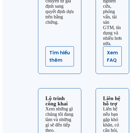
chuyển từ giả
nghiên
định sang
cứu,
quyết định dựa
phỏng
trên bằng
vấn, tài
chứng.
sản
GTM, tín
dụng và
nhiều hơn
nữa.
Tìm hiểu
Xem
thêm
FAQ
Lộ trình
Liên hệ
công khai
hỗ trợ
Xem những gì
Liên hệ
chúng tôi đang
nếu bạn
làm và những
gặp khó
gì sẽ đến tiếp
khăn, có
theo.
câu hỏi,