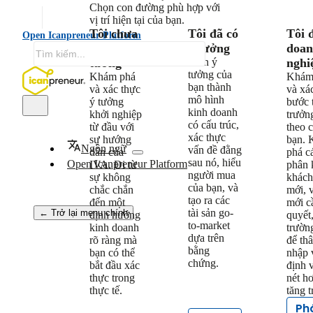
Chọn con đường phù hợp với
vị trí hiện tại của bạn.
Tôi chưa
Tôi đã có
Tôi 
Open Icanpreneur Platform
có ý
ý tưởng
doa
tưởng
Biến ý
nghi
tưởng của
Khám phá
Khám
bạn thành
và xác thực
và xá
mô hình
ý tưởng
bước 
kinh doanh
khởi nghiệp
trưởng
có cấu trúc,
từ đầu với
theo 
xác thực
sự hướng
bạn.
Ngôn ngữ
vấn đề đằng
dẫn của
phá c
sau nó, hiểu
Open Icanpreneur Platform
IVA. Đi từ
phân 
người mua
sự không
khách
của bạn, và
chắc chắn
mới, 
tạo ra các
đến một
mới c
tài sản go-
← Trở lại menu chính
định hướng
quyết,
to-market
kinh doanh
trườn
dựa trên
rõ ràng mà
để th
bằng
bạn có thể
nhập 
chứng.
bắt đầu xác
định v
thực trong
nét h
thực tế.
tăng 
Ph