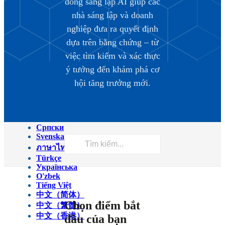
đồng sáng lập AI giúp các
Magyar
nhà sáng lập và doanh
Italiano
日本語
nghiệp đưa ra quyết định
ქართული
dựa trên bằng chứng – từ
한국어
Latviešu
việc tìm kiếm và xác thực
Македонски
ý tưởng đến khám phá cơ
Bahasa Melayu
Nederlands
hội tăng trưởng mới.
Polski
Português (Brasil)
Português (Portugal)
Română
Српски
Svenska
ภาษาไทย
Türkçe
Українська
O'zbek
Tiếng Việt
中文（简体）
Chọn điểm bắt
中文（繁體）
中文（香港）
đầu của bạn