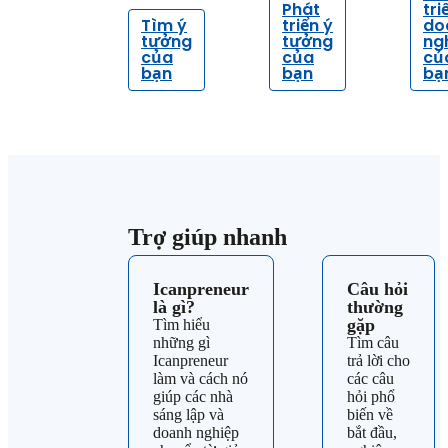
Phát
tri
Tìm ý
triển ý
do
tưởng
tưởng
ng
của
của
củ
bạn
bạn
bạ
Trợ giúp nhanh
Icanpreneur
Câu hỏi
là gì?
thường
gặp
Tìm hiểu
những gì
Tìm câu
Icanpreneur
trả lời cho
làm và cách nó
các câu
giúp các nhà
hỏi phổ
sáng lập và
biến về
doanh nghiệp
bắt đầu,