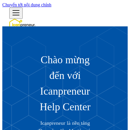
Chuyển tới nội dung chính
Tiếng Việt
English (US)
English (Australia)
English (UK)
Chào mừng
Български
Bosanski
Čeština
đến với
Dansk
Deutsch (Deutschland)
Deutsch (Schweiz)
Icanpreneur
Ελληνικά
Español (España)
Español (México)
Help Center
Eesti
Suomi
Filipino
Icanpreneur là nền tảng
Français (France)
Français (Canada)