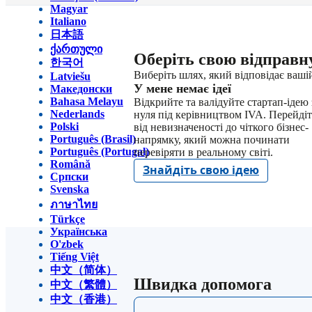
Magyar
Italiano
日本語
ქართული
Оберіть свою відправн
한국어
Виберіть шлях, який відповідає вашій
Latviešu
У мене немає ідеї
Македонски
Bahasa Melayu
Відкрийте та валідуйте стартап-ідею 
Nederlands
нуля під керівництвом IVA. Перейдіт
Polski
від невизначеності до чіткого бізнес-
Português (Brasil)
напрямку, який можна починати
Português (Portugal)
перевіряти в реальному світі.
Română
Знайдіть свою ідею
Српски
Svenska
ภาษาไทย
Türkçe
Українська
O'zbek
Tiếng Việt
中文（简体）
Швидка допомога
中文（繁體）
中文（香港）