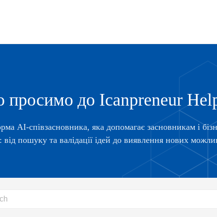
 просимо до Icanpreneur Hel
рма AI-співзасновника, яка допомагає засновникам і бі
: від пошуку та валідації ідей до виявлення нових можли