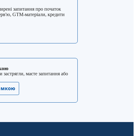
ширені запитання про початок
терв'ю, GTM-матеріали, кредити
мкою
и застрягли, маєте запитання або
римкою