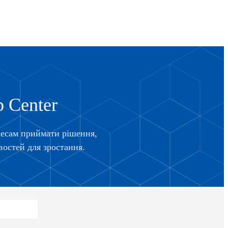
p Center
знесам приймати рішення,
востей для зростання.