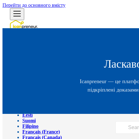
Перейти до основного вмісту
Українська
English (US)
English (Australia)
English (UK)
Ласкаво
Български
Bosanski
Čeština
Icanpreneur — це платфо
Dansk
Deutsch (Deutschland)
підкріплені доказами
Deutsch (Schweiz)
Ελληνικά
Español (España)
Español (México)
Eesti
Suomi
Filipino
Français (France)
Français (Canada)