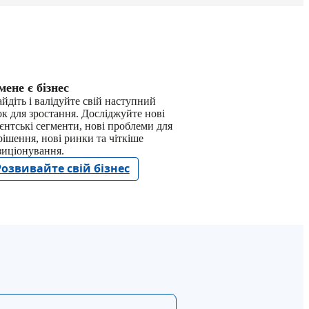
мене є бізнес
йдіть і валідуйте свій наступний
ок для зростання. Досліджуйте нові
ієнтські сегменти, нові проблеми для
рішення, нові ринки та чіткіше
зиціонування.
Розвивайте свій бізнес