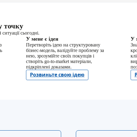
у точку
 ситуації сьогодні.
У мене є ідея
У 
з
Перетворіть ідею на структуровану
Зна
ь
бізнес-модель, валідуйте проблему за
кр
нею, зрозумійте своїх покупців і
кл
створіть go-to-market матеріали,
ви
підкріплені доказами.
по
Розвиньте свою ідею