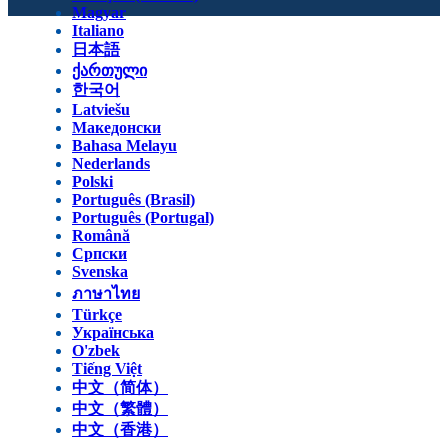
Magyar
Italiano
日本語
ქართული
한국어
Latviešu
Македонски
Bahasa Melayu
Nederlands
Polski
Português (Brasil)
Português (Portugal)
Română
Српски
Svenska
ภาษาไทย
Türkçe
Українська
O'zbek
Tiếng Việt
中文（简体）
中文（繁體）
中文（香港）