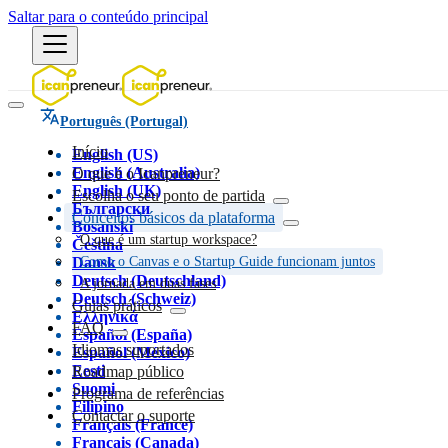
Saltar para o conteúdo principal
Português (Portugal)
Início
English (US)
English (Australia)
O que é o Icanpreneur?
English (UK)
Escolha o seu ponto de partida
Български
Conceitos básicos da plataforma
Bosanski
O que é um startup workspace?
Čeština
Dansk
Como o Canvas e o Startup Guide funcionam juntos
Deutsch (Deutschland)
A jornada em duas fases
Deutsch (Schweiz)
Guias práticos
Ελληνικά
FAQ
Español (España)
Idiomas suportados
Español (México)
Eesti
Roadmap público
Suomi
Programa de referências
Filipino
Contactar o suporte
Français (France)
Français (Canada)