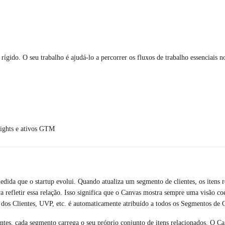
ígido. O seu trabalho é ajudá-lo a percorrer os fluxos de trabalho essenciais n
sights e ativos GTM
dida que o startup evolui. Quando atualiza um segmento de clientes, os itens
refletir essa relação. Isso significa que o Canvas mostra sempre uma visão coe
os Clientes, UVP, etc. é automaticamente atribuído a todos os Segmentos de C
ntes, cada segmento carrega o seu próprio conjunto de itens relacionados. O Canv