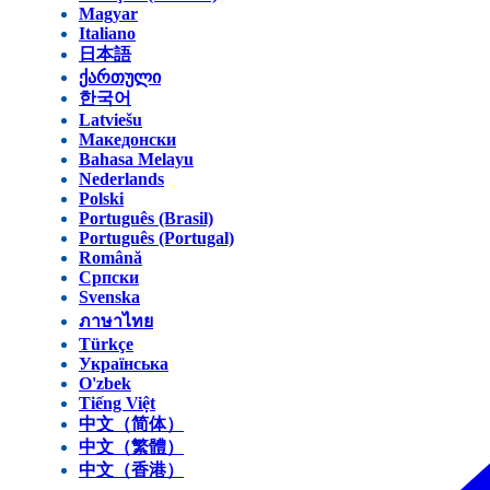
Magyar
Italiano
日本語
ქართული
한국어
Latviešu
Македонски
Bahasa Melayu
Nederlands
Polski
Português (Brasil)
Português (Portugal)
Română
Српски
Svenska
ภาษาไทย
Türkçe
Українська
O'zbek
Tiếng Việt
中文（简体）
中文（繁體）
中文（香港）