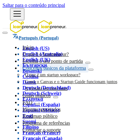
Saltar para o conteúdo principal
Português (Portugal)
Início
English (US)
English (Australia)
O que é o Icanpreneur?
English (UK)
Escolha o seu ponto de partida
Български
Conceitos básicos da plataforma
Bosanski
O que é um startup workspace?
Čeština
Dansk
Como o Canvas e o Startup Guide funcionam juntos
Deutsch (Deutschland)
A jornada em duas fases
Deutsch (Schweiz)
Guias práticos
Ελληνικά
FAQ
Español (España)
Idiomas suportados
Español (México)
Eesti
Roadmap público
Suomi
Programa de referências
Filipino
Contactar o suporte
Français (France)
Français (Canada)