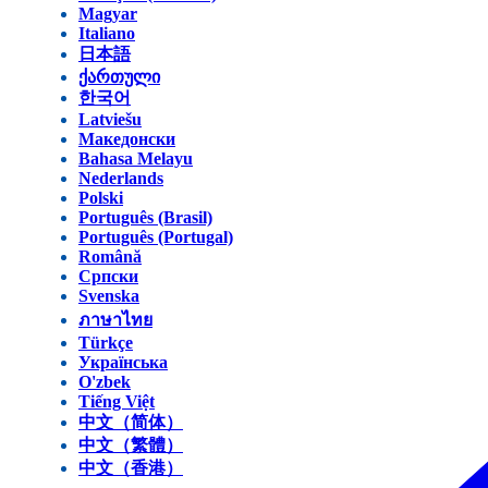
Magyar
Italiano
日本語
ქართული
한국어
Latviešu
Македонски
Bahasa Melayu
Nederlands
Polski
Português (Brasil)
Português (Portugal)
Română
Српски
Svenska
ภาษาไทย
Türkçe
Українська
O'zbek
Tiếng Việt
中文（简体）
中文（繁體）
中文（香港）