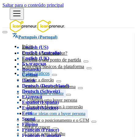
Saltar para o conteúdo principal
Português (Portugal)
Início
English (US)
English (Australia)
O que é o Icanpreneur?
English (UK)
Escolha o seu ponto de partida
Български
Conceitos básicos da plataforma
Bosanski
Guias práticos
Čeština
Dansk
Definir a direção
Deutsch (Deutschland)
Validar o espaço do problema
Deutsch (Schweiz)
Compreender o cliente
Ελληνικά
Construir uma buyer persona
Español (España)
Descobrir bloqueios à conversão
Español (México)
Eesti
Testar ideias com a buyer persona
Suomi
Melhorar o posicionamento e o GTM
Filipino
Iterar e crescer
Français (France)
Exportar o seu trabalho
Français (Canada)