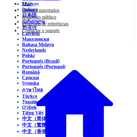
FAQ
Magyar
Italiano
Idiomas suportados
日本語
Roadmap público
ქართული
Programa de referências
한국어
Contactar o suporte
Latviešu
Македонски
Bahasa Melayu
Nederlands
Polski
Português (Brasil)
Português (Portugal)
Română
Српски
Svenska
ภาษาไทย
Türkçe
Українська
O'zbek
Tiếng Việt
中文（简体）
中文（繁體）
中文（香港）