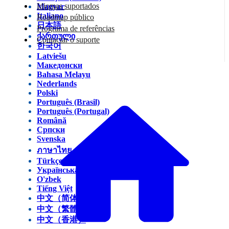
Idiomas suportados
Magyar
Italiano
Roadmap público
日本語
Programa de referências
ქართული
Contactar o suporte
한국어
Latviešu
Македонски
Bahasa Melayu
Nederlands
Polski
Português (Brasil)
Português (Portugal)
Română
Српски
Svenska
ภาษาไทย
Türkçe
Українська
O'zbek
Tiếng Việt
中文（简体）
中文（繁體）
中文（香港）