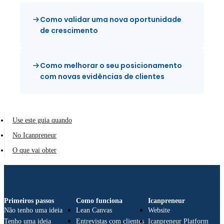
Como validar uma nova oportunidade
de crescimento
Como melhorar o seu posicionamento
com novas evidências de clientes
Use este guia quando
No Icanpreneur
O que vai obter
Primeiros passos
Como funciona
Icanpreneur
Não tenho uma ideia
Lean Canvas
Website
Tenho uma ideia
Entrevistas com clientes
Icanpreneur Platform