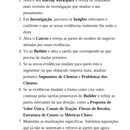
Abra o seu
startup workspace
e reveja os resultados
mais recentes da investigação que mudou o seu
pensamento.
Em
Investigação
, percorra os
Insights
relevantes e
confirme o que as novas evidências realmente lhe estão a
dizer.
Abra o
Canvas
e reveja as partes do modelo de negócio
afetadas por essas evidências.
Vá ao
Builder
e abra a tarefa que corresponde ao que
precisa de mudar primeiro.
Se as novas evidências mudam para quem está a
segmentar ou que obstáculo importa mais, atualize
primeiro
Segmentos de Clientes
e
Problemas dos
Clientes
.
Se as evidências mudam a forma como cria valor,
continue pelas tarefas posteriores do
Builder
e refine as
partes relevantes da sua direção, como a
Proposta de
Valor Única
,
Canais de Tração
,
Fluxos de Receita
,
Estrutura de Custos
ou
Métricas-Chave
.
Mantenha as atualizações específicas. Substitua suposições
que já não se sustentam e reforce as partes que agora