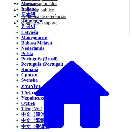
Idiomas suportados
Magyar
Italiano
Roadmap público
日本語
Programa de referências
ქართული
Contactar o suporte
한국어
Latviešu
Македонски
Bahasa Melayu
Nederlands
Polski
Português (Brasil)
Português (Portugal)
Română
Српски
Svenska
ภาษาไทย
Türkçe
Українська
O'zbek
Tiếng Việt
中文（简体）
中文（繁體）
中文（香港）