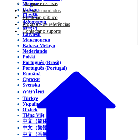
Magyar
Suporte e recursos
Italiano
Idiomas suportados
日本語
Roadmap público
ქართული
Programa de referências
한국어
Contactar o suporte
Latviešu
Македонски
Bahasa Melayu
Nederlands
Polski
Português (Brasil)
Português (Portugal)
Română
Српски
Svenska
ภาษาไทย
Türkçe
Українська
O'zbek
Tiếng Việt
中文（简体）
中文（繁體）
中文（香港）