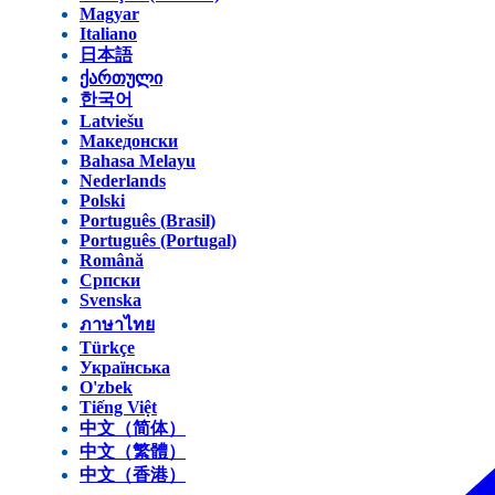
Magyar
Italiano
日本語
ქართული
한국어
Latviešu
Македонски
Bahasa Melayu
Nederlands
Polski
Português (Brasil)
Português (Portugal)
Română
Српски
Svenska
ภาษาไทย
Türkçe
Українська
O'zbek
Tiếng Việt
中文（简体）
中文（繁體）
中文（香港）