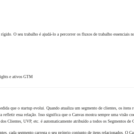
ígido. O seu trabalho é ajudá-lo a percorrer os fluxos de trabalho essenciais n
sights e ativos GTM
dida que o startup evolui. Quando atualiza um segmento de clientes, os itens
 refletir essa relação. Isso significa que o Canvas mostra sempre uma visão co
os Clientes, UVP, etc. é automaticamente atribuído a todos os Segmentos de C
ntes, cada segmento carrega o seu próprio conjunto de itens relacionados. O Canv