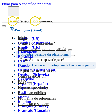
Pular para o conteúdo principal
Português (Brasil)
Início
English (US)
English (Australia)
O que é o Icanpreneur?
English (UK)
Escolha o seu ponto de partida
Български
Conceitos básicos da plataforma
Bosanski
O que é um startup workspace?
Čeština
Dansk
Como o Canvas e o Startup Guide funcionam juntos
Deutsch (Deutschland)
A jornada em duas fases
Deutsch (Schweiz)
Guias práticos
Ελληνικά
FAQ
Español (España)
Idiomas suportados
Español (México)
Eesti
Roadmap público
Suomi
Programa de referências
Filipino
Contactar o suporte
Français (France)
Français (Canada)