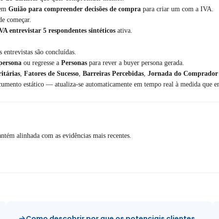
 em
Guião para compreender decisões de compra
para criar um com a IVA.
 de começar.
VA entrevistar 5 respondentes sintéticos
ativa.
 entrevistas são concluídas.
persona
ou regresse a
Personas
para rever a buyer persona gerada.
ritárias
,
Fatores de Sucesso
,
Barreiras Percebidas
,
Jornada do Comprador
mento estático — atualiza-se automaticamente em tempo real à medida que entr
ntém alinhada com as evidências mais recentes.
Como descobrir por que os potenciais clientes