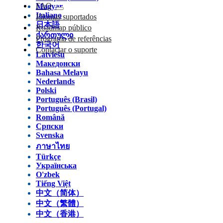
FAQ
Magyar
Italiano
Idiomas suportados
日本語
Roadmap público
ქართული
Programa de referências
한국어
Contactar o suporte
Latviešu
Македонски
Bahasa Melayu
Nederlands
Polski
Português (Brasil)
Português (Portugal)
Română
Српски
Svenska
ภาษาไทย
Türkçe
Українська
O'zbek
Tiếng Việt
中文（简体）
中文（繁體）
中文（香港）