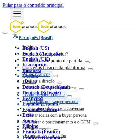
Pular para o conteúdo principal
Português (Brasil)
Início
English (US)
English (Australia)
O que é o Icanpreneur?
English (UK)
Escolha o seu ponto de partida
Български
Conceitos básicos da plataforma
Bosanski
Guias práticos
Čeština
Dansk
Definir a direção
Deutsch (Deutschland)
Validar o espaço do problema
Deutsch (Schweiz)
Compreender o cliente
Ελληνικά
Construir uma buyer persona
Español (España)
Descobrir bloqueios à conversão
Español (México)
Eesti
Testar ideias com a buyer persona
Suomi
Melhorar o posicionamento e o GTM
Filipino
Iterar e crescer
Français (France)
Exportar o seu trabalho
Français (Canada)