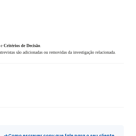
e
Critérios de Decisão
.
evistas são adicionadas ou removidas da investigação relacionada.
Como escrever copy que fale para o seu cliente