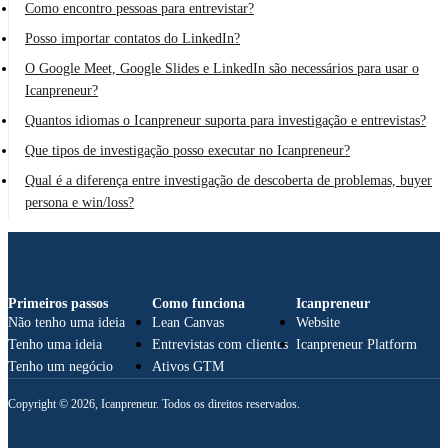
Como encontro pessoas para entrevistar?
Posso importar contatos do LinkedIn?
O Google Meet, Google Slides e LinkedIn são necessários para usar o
Icanpreneur?
Quantos idiomas o Icanpreneur suporta para investigação e entrevistas?
Que tipos de investigação posso executar no Icanpreneur?
Qual é a diferença entre investigação de descoberta de problemas, buyer
persona e win/loss?
Primeiros passos
Como funciona
Icanpreneur
Não tenho uma ideia
Lean Canvas
Website
Tenho uma ideia
Entrevistas com clientes
Icanpreneur Platform
Tenho um negócio
Ativos GTM
Copyright © 2026, Icanpreneur. Todos os direitos reservados.