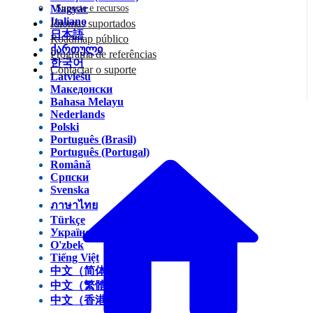
Magyar
Suporte e recursos
Italiano
Idiomas suportados
日本語
Roadmap público
ქართული
Programa de referências
한국어
Contactar o suporte
Latviešu
Македонски
Bahasa Melayu
Nederlands
Polski
Português (Brasil)
Português (Portugal)
Română
Српски
Svenska
ภาษาไทย
Türkçe
Українська
O'zbek
Tiếng Việt
中文（简体）
中文（繁體）
中文（香港）