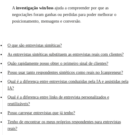
A
investigação win/loss
ajuda a compreender por que as
negociações foram ganhas ou perdidas para poder melhorar o
posicionamento, mensagens e conversão.
O que são entrevistas sintéticas?
As entrevistas sintéticas substituem as entrevistas reais com clientes?
Quão rapidamente posso obter o primeiro sinal de clientes?
Posso usar tanto respondentes sintéticos como reais no Icanpreneur?
Qual é a diferença entre entrevistas conduzidas pela IA e assistidas pela
IA?
Qual é a diferença entre links de entrevista personalizados e
reutilizáveis?
Posso carregar entrevistas que já tenho?
Tenho de encontrar os meus próprios respondentes para entrevistas
reais?