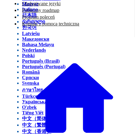
Obsługiwane języki
Magyar
Italiano
Publiczny roadmap
日本語
Program poleceń
ქართული
Kontakt z pomocą techniczną
한국어
Latviešu
Македонски
Bahasa Melayu
Nederlands
Polski
Português (Brasil)
Português (Portugal)
Română
Српски
Svenska
ภาษาไทย
Türkçe
Українська
O'zbek
Tiếng Việt
中文（简体）
中文（繁體）
中文（香港）