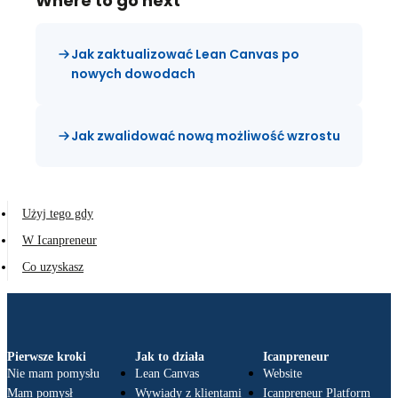
Where to go next
Jak zaktualizować Lean Canvas po
nowych dowodach
Jak zwalidować nową możliwość wzrostu
Użyj tego gdy
W Icanpreneur
Co uzyskasz
Pierwsze kroki
Jak to działa
Icanpreneur
Nie mam pomysłu
Lean Canvas
Website
Mam pomysł
Wywiady z klientami
Icanpreneur Platform