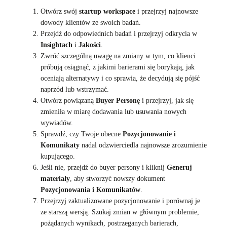
Otwórz swój
startup workspace
i przejrzyj najnowsze
dowody klientów ze swoich badań.
Przejdź do odpowiednich badań i przejrzyj odkrycia w
Insightach
i
Jakości
.
Zwróć szczególną uwagę na zmiany w tym, co klienci
próbują osiągnąć, z jakimi barierami się borykają, jak
oceniają alternatywy i co sprawia, że decydują się pójść
naprzód lub wstrzymać.
Otwórz powiązaną
Buyer Personę
i przejrzyj, jak się
zmieniła w miarę dodawania lub usuwania nowych
wywiadów.
Sprawdź, czy Twoje obecne
Pozycjonowanie i
Komunikaty
nadal odzwierciedla najnowsze zrozumienie
kupującego.
Jeśli nie, przejdź do buyer persony i kliknij
Generuj
materiały
, aby stworzyć nowszy dokument
Pozycjonowania i Komunikatów
.
Przejrzyj zaktualizowane pozycjonowanie i porównaj je
ze starszą wersją. Szukaj zmian w głównym problemie,
pożądanych wynikach, postrzeganych barierach,