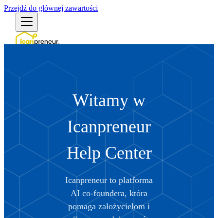
Przejdź do głównej zawartości
Polski
English (US)
English (Australia)
English (UK)
Witamy w
Български
Bosanski
Čeština
Icanpreneur
Dansk
Deutsch (Deutschland)
Deutsch (Schweiz)
Help Center
Ελληνικά
Español (España)
Español (México)
Icanpreneur to platforma
Eesti
Suomi
AI co-foundera, która
Filipino
pomaga założycielom i
Français (France)
Français (Canada)