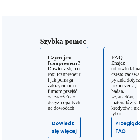
Szybka pomoc
Czym jest
FAQ
Icanpreneur?
Znajdź
Dowiedz się, co
odpowiedzi n
robi Icanpreneur
często zadawa
i jak pomaga
pytania dotyc
założycielom i
rozpoczęcia,
firmom przejść
badań,
od założeń do
wywiadów,
decyzji opartych
materiałów G
na dowodach.
kredytów i nie
tylko.
Dowiedz
Przegląd
się więcej
FAQ