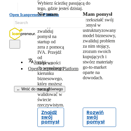
Wybierz ścieżkę pasującą do
tego, gdzie jesteś dzisiaj.
Nie mam
Mam pomysł
Open Icanpreneur Platform
pomysłu
Przekształć swój
pomysł w
Odkryj i
ustrukturyzowany
zwaliduj
model biznesowy,
pomysł na
zwaliduj problem
startup od
za nim stojący,
zera z pomocą
zrozum swoich
IVA. Przejdź
kupujących i
od
stwórz materiały
Języki
niepewności
go-to-market
do wyraźnego
Open Icanpreneur Platform
oparte na
kierunku
dowodach.
biznesowego,
który możesz
zacząć
← Wróć do menu głównego
walidować w
świecie
rzeczywistym.
Znajdź
Rozwiń
swój
swój
pomysł
pomysł