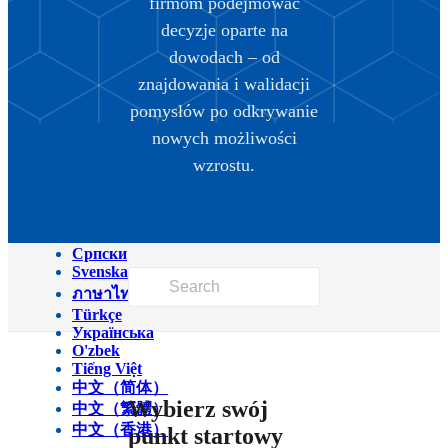
firmom podejmować
Magyar
decyzje oparte na
Italiano
日本語
dowodach – od
ქართული
znajdowania i walidacji
한국어
Latviešu
pomysłów po odkrywanie
Македонски
nowych możliwości
Bahasa Melayu
Nederlands
wzrostu.
Polski
Português (Brasil)
Português (Portugal)
Română
Српски
Svenska
ภาษาไทย
Türkçe
Українська
O'zbek
Tiếng Việt
中文（简体）
Wybierz swój
中文（繁體）
中文（香港）
punkt startowy