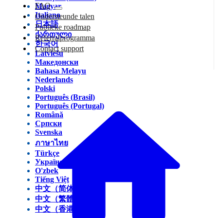
FAQ
Magyar
Italiano
Ondersteunde talen
日本語
Publieke roadmap
ქართული
Referralprogramma
한국어
Contact support
Latviešu
Македонски
Bahasa Melayu
Nederlands
Polski
Português (Brasil)
Português (Portugal)
Română
Српски
Svenska
ภาษาไทย
Türkçe
Українська
O'zbek
Tiếng Việt
中文（简体）
中文（繁體）
中文（香港）