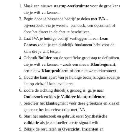
Maak een nieuwe
startup-werkruimte
voor de groeikans
die je wilt verkennen.
Begin door je bestaande bedrijf te delen met
IVA
–
bijvoorbeeld via je website, een deck, een document of
door het direct in de chat te beschrijven.
Laat IVA je huidige bedrijf vastleggen in een
Lean
Canvas
zodat je een duidelijk fundament hebt voor de
kans die je wilt testen.
Gebruik
Builder
om de specifieke groeistap te definiëren
die je wilt verkennen – zoals een nieuw
Klantsegment
,
een nieuw
Klantprobleem
of een nieuwe marktcontext.
Houd die kans apart van je huidige bedrijfslogica zodat je
het op zichzelf kunt evalueren.
Zodra de richting duidelijk genoeg is, ga je naar
Onderzoek
en kies je
Valideer klantproblemen
.
Selecteer het klantsegment voor deze groeikans en kies of
genereer het interviewscript met IVA.
Start het onderzoek en gebruik eerst
Synthetische
validatie
als je een sneller eerste signaal wilt.
Bekijk de resultaten in
Overzicht
,
Inzichten
en