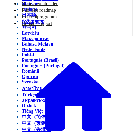
Ondersteunde talen
Magyar
Italiano
Publieke roadmap
日本語
Referralprogramma
ქართული
Contact support
한국어
Latviešu
Македонски
Bahasa Melayu
Nederlands
Polski
Português (Brasil)
Português (Portugal)
Română
Српски
Svenska
ภาษาไทย
Türkçe
Українська
O'zbek
Tiếng Việt
中文（简体）
中文（繁體）
中文（香港）