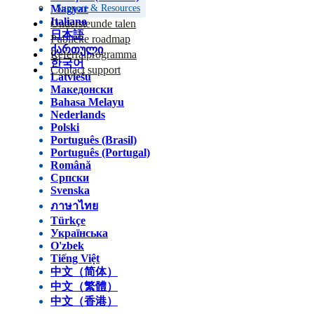
Magyar
Support & Resources
Italiano
Ondersteunde talen
日本語
Publieke roadmap
ქართული
Referralprogramma
한국어
Contact support
Latviešu
Македонски
Bahasa Melayu
Nederlands
Polski
Português (Brasil)
Português (Portugal)
Română
Српски
Svenska
ภาษาไทย
Türkçe
Українська
O'zbek
Tiếng Việt
中文（简体）
中文（繁體）
中文（香港）