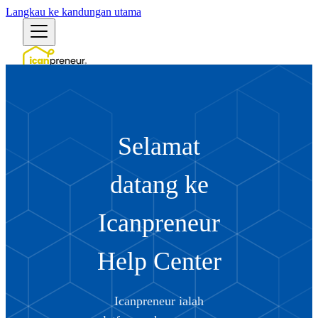
Langkau ke kandungan utama
Bahasa Melayu
English (US)
English (Australia)
English (UK)
Selamat
Български
Bosanski
Čeština
datang ke
Dansk
Deutsch (Deutschland)
Deutsch (Schweiz)
Icanpreneur
Ελληνικά
Español (España)
Español (México)
Help Center
Eesti
Suomi
Filipino
Icanpreneur ialah
Français (France)
Français (Canada)