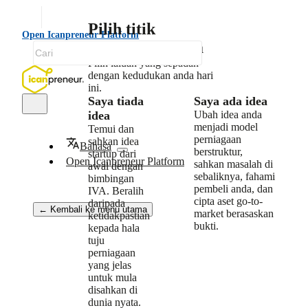
Pilih titik
Open Icanpreneur Platform
permulaan anda
Pilih laluan yang sepadan
dengan kedudukan anda hari
ini.
Saya tiada
Saya ada idea
idea
Ubah idea anda
menjadi model
Temui dan
perniagaan
sahkan idea
Bahasa
berstruktur,
startup dari
Open Icanpreneur Platform
sahkan masalah di
awal dengan
sebaliknya, fahami
bimbingan
pembeli anda, dan
IVA. Beralih
cipta aset go-to-
daripada
← Kembali ke menu utama
market berasaskan
ketidakpastian
bukti.
kepada hala
tuju
perniagaan
yang jelas
untuk mula
disahkan di
dunia nyata.