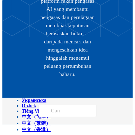
platform rakan pengasas
Magyar
AI yang membantu
Italiano
日本語
pengasas dan perniagaan
ქართული
membuat keputusan
한국어
Latviešu
berasaskan bukti —
Македонски
daripada mencari dan
Bahasa Melayu
Nederlands
mengesahkan idea
Polski
hinggalah menemui
Português (Brasil)
Português (Portugal)
peluang pertumbuhan
Română
baharu.
Српски
Svenska
ภาษาไทย
Türkçe
Українська
O'zbek
Tiếng Việt
中文（简体）
中文（繁體）
中文（香港）