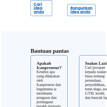
Cari
idea
Bangunkan
anda
idea anda
Bantuan pantas
Apakah
Soalan Laz
Icanpreneur?
Cari jawapan
Ketahui apa
kepada soalan
yang dilakukan
biasa tentang
oleh
permulaan,
Icanpreneur dan
penyelidikan,
bagaimana ia
temu duga, ase
membantu
GTM, kredit,
pengasas dan
dan banyak lag
perniagaan
beralih daripada