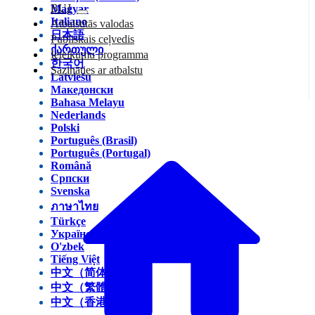
BUJ
Magyar
Italiano
Atbalstītās valodas
日本語
Publiskais ceļvedis
ქართული
Ieteikumu programma
한국어
Sazināties ar atbalstu
Latviešu
Македонски
Bahasa Melayu
Nederlands
Polski
Português (Brasil)
Português (Portugal)
Română
Српски
Svenska
ภาษาไทย
Türkçe
Українська
O'zbek
Tiếng Việt
中文（简体）
中文（繁體）
中文（香港）