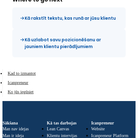
Kā rakstīt tekstu, kas runā ar jūsu klientu
Kā uzlabot savu pozicionēšanu ar
jauniem klientu pierādījumiem
Kad to izmantot
Icanpreneur
Ko jūs iegūsiet
Sākšana
Kā tas darbojas
Icanpreneur
Man nav idejas
Lean Canvas
Website
Man ir ideja
Klientu intervijas
Icanpreneur Platform