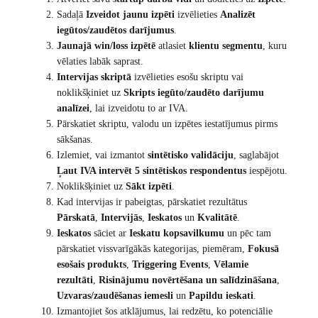
Sadaļā
Izveidot jaunu izpēti
izvēlieties
Analizēt
iegūtos/zaudētos darījumus
.
Jaunajā win/loss izpētē
atlasiet
klientu segmentu
, kuru
vēlaties labāk saprast.
Intervijas skriptā
izvēlieties esošu skriptu vai
noklikšķiniet uz
Skripts iegūto/zaudēto darījumu
analīzei
, lai izveidotu to ar IVA.
Pārskatiet skriptu, valodu un izpētes iestatījumus pirms
sākšanas.
Izlemiet, vai izmantot
sintētisko validāciju
, saglabājot
Ļaut IVA intervēt 5 sintētiskos respondentus
iespējotu.
Noklikšķiniet uz
Sākt izpēti
.
Kad intervijas ir pabeigtas, pārskatiet rezultātus
Pārskatā
,
Intervijās
,
Ieskatos
un
Kvalitātē
.
Ieskatos
sāciet ar
Ieskatu kopsavilkumu
un pēc tam
pārskatiet vissvarīgākās kategorijas, piemēram,
Fokusā
esošais produkts
,
Triggering Events
,
Vēlamie
rezultāti
,
Risinājumu novērtēšana un salīdzināšana
,
Uzvaras/zaudēšanas iemesli
un
Papildu ieskati
.
Izmantojiet šos atklājumus, lai redzētu, ko potenciālie