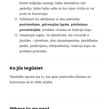
klienti mēģināja sasniegt, kādas alternatīvas viņi
apskatīja, kādas bažas radās un kas viņus virzīja uz vai
prom no konversijas.
Salīdziniet šos atklājumus ar jūsu pašreizējo
pozicionēšanu
,
galvenajām lapām
,
pārdošanas
prezentācijām
, produkta virzienu un funkciju kopu.
Izmantojiet iegūto, lai identificētu, kas visvairāk ir
jāuzlabo – piemēram, jūsu ziņojumapmaiņa, pierādījumu
punkti, piedāvājums, mērķauditorija, funkciju kopa vai
produkta prioritātes.
Ko jūs iegūsiet
Skaidrāku izpratni par to, kas aptur potenciālos klientus no
konversijas un ko tālāk uzlabot.
Where to go next