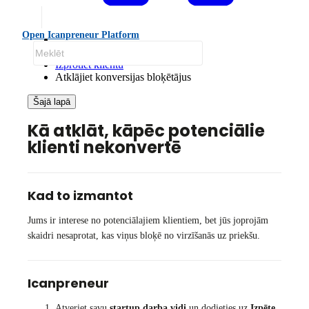
Open Icanpreneur Platform
Norādījumi
Izprotiet klientu
Atklājiet konversijas bloķētājus
Šajā lapā
Kā atklāt, kāpēc potenciālie
klienti nekonvertē
Kad to izmantot
Jums ir interese no potenciālajiem klientiem, bet jūs joprojām
skaidri nesaprotat, kas viņus bloķē no virzīšanās uz priekšu.
Icanpreneur
Atveriet savu
startup darba vidi
un dodieties uz
Izpēte
.