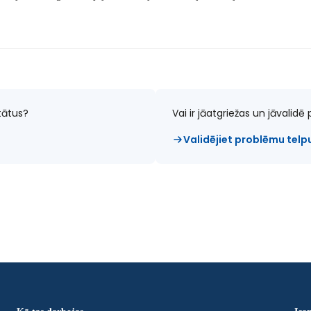
tātus?
Vai ir jāatgriežas un jāvalid
Validējiet problēmu telp