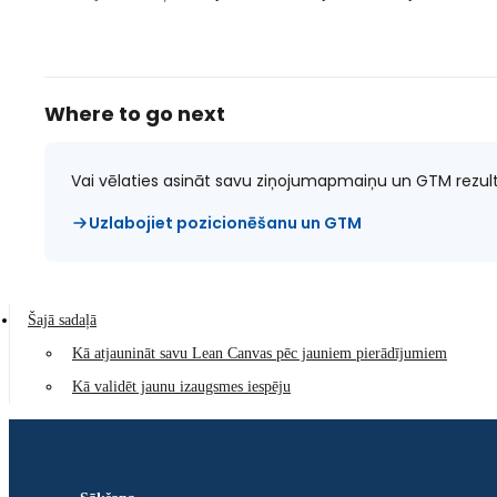
Where to go next
Vai vēlaties asināt savu ziņojumapmaiņu un GTM rezul
Uzlabojiet pozicionēšanu un GTM
Šajā sadaļā
Kā atjaunināt savu Lean Canvas pēc jauniem pierādījumiem
Kā validēt jaunu izaugsmes iespēju