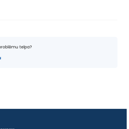
ē problēmu telpa?
u