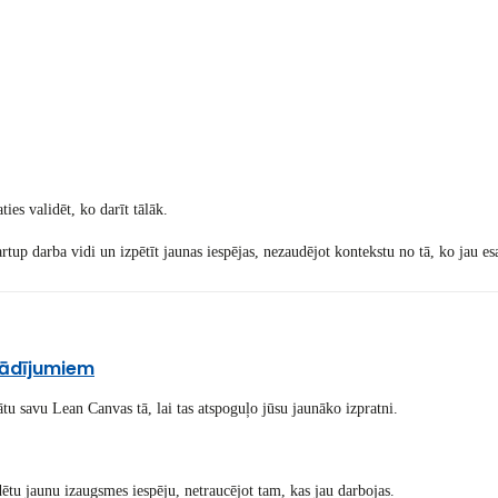
ies validēt, ko darīt tālāk.
rtup darba vidi un izpētīt jaunas iespējas, nezaudējot kontekstu no tā, ko jau es
rādījumiem
ātu savu Lean Canvas tā, lai tas atspoguļo jūsu jaunāko izpratni.
idētu jaunu izaugsmes iespēju, netraucējot tam, kas jau darbojas.