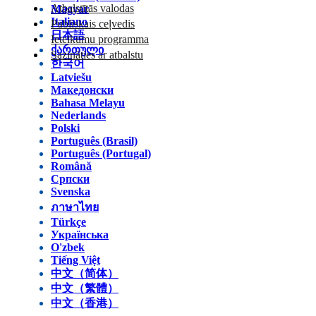
Atbalstītās valodas
Magyar
Italiano
Publiskais ceļvedis
日本語
Ieteikumu programma
ქართული
Sazināties ar atbalstu
한국어
Latviešu
Македонски
Bahasa Melayu
Nederlands
Polski
Português (Brasil)
Português (Portugal)
Română
Српски
Svenska
ภาษาไทย
Türkçe
Українська
O'zbek
Tiếng Việt
中文（简体）
中文（繁體）
中文（香港）