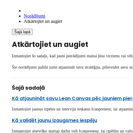
Norādījumi
Atkārtojiet un augiet
Šajā lapā
Atkārtojiet un augiet
Izmantojiet šo sadaļu, kad jauni pierādījumi maina jūsu virzienu vai vēlat
Šie norādījumi palīdz jums atjaunināt savu stratēģiju, pilnveidot savu sta
Šajā sadaļā
Kā atjaunināt savu Lean Canvas pēc jauniem pie
Izmantojiet jaunus izpētes un interviju ieskatus Icanpreneur, lai atjaunin
Kā validēt jaunu izaugsmes iespēju
Izmantojiet atsevišķu startup darba vidi Icanpreneur, lai izpētītu un val