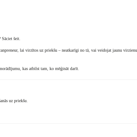
Sāciet šeit.
anpreneur, lai virzītos uz priekšu – neatkarīgi no tā, vai veidojat jaunu virzien
 norādījumu, kas atbilst tam, ko mēģināt darīt.
anās uz priekšu.