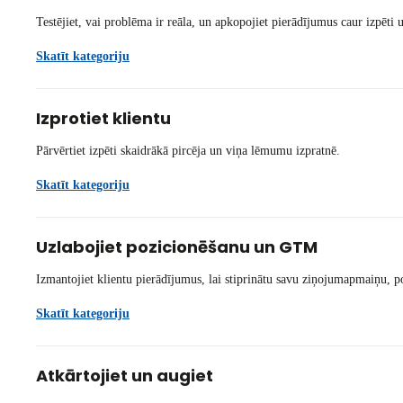
Testējiet, vai problēma ir reāla, un apkopojiet pierādījumus caur izpēti 
Skatīt kategoriju
Izprotiet klientu
Pārvērtiet izpēti skaidrākā pircēja un viņa lēmumu izpratnē.
Skatīt kategoriju
Uzlabojiet pozicionēšanu un GTM
Izmantojiet klientu pierādījumus, lai stiprinātu savu ziņojumapmaiņu, p
Skatīt kategoriju
Atkārtojiet un augiet