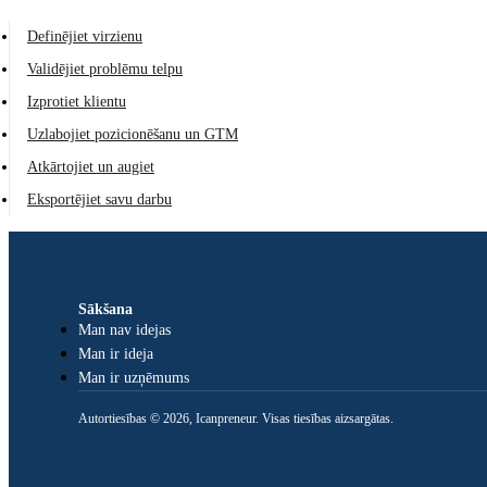
Definējiet virzienu
Validējiet problēmu telpu
Izprotiet klientu
Uzlabojiet pozicionēšanu un GTM
Atkārtojiet un augiet
Eksportējiet savu darbu
Sākšana
Man nav idejas
Man ir ideja
Man ir uzņēmums
Autortiesības © 2026, Icanpreneur. Visas tiesības aizsargātas.