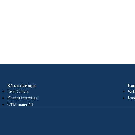
Kā tas darbojas
Ica
Lean Canvas
Web
Klientu intervijas
Ica
GTM materiāli