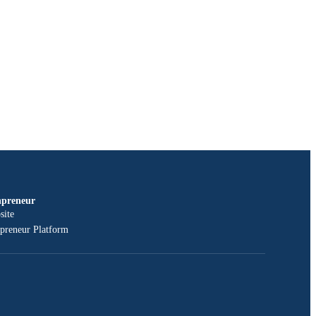
npreneur
site
npreneur Platform