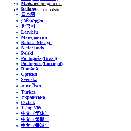
Ieteikumu programma
Magyar
Italiano
Sazināties ar atbalstu
日本語
ქართული
한국어
Latviešu
Македонски
Bahasa Melayu
Nederlands
Polski
Português (Brasil)
Português (Portugal)
Română
Српски
Svenska
ภาษาไทย
Türkçe
Українська
O'zbek
Tiếng Việt
中文（简体）
中文（繁體）
中文（香港）