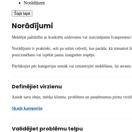
Norādījumi
Šajā lapā
Norādījumi
Meklējat palīdzību ar konkrētu uzdevumu vai izaicinājumu Icanpreneur? 
Norādījumi ir praktiski, soli pa solim ceļveži, kas parāda, kā izmantot Ic
pozicionēšanu vai izpētāt jaunu izaugsmes iespēju.
Pārlūkojiet pēc kategorijas zemāk vai izmantojiet meklēšanu, lai atrastu
Definējiet virzienu
Asināt savu ideju, mērķa klientu, problēmu un pieņēmumus pirms virzīš
Skatīt kategoriju
Validējiet problēmu telpu