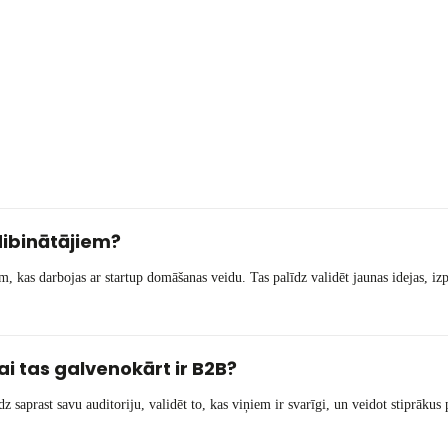
dibinātājiem?
s darbojas ar startup domāšanas veidu. Tas palīdz validēt jaunas idejas, izpēt
i tas galvenokārt ir B2B?
 saprast savu auditoriju, validēt to, kas viņiem ir svarīgi, un veidot stiprā