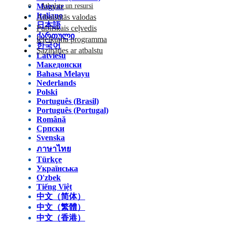
Magyar
Atbalsts un resursi
Italiano
Atbalstītās valodas
日本語
Publiskais ceļvedis
ქართული
Ieteikumu programma
한국어
Sazināties ar atbalstu
Latviešu
Македонски
Bahasa Melayu
Nederlands
Polski
Português (Brasil)
Português (Portugal)
Română
Српски
Svenska
ภาษาไทย
Türkçe
Українська
O'zbek
Tiếng Việt
中文（简体）
中文（繁體）
中文（香港）