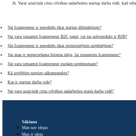
Jā. Varat uzaicināt citus cilvēkus sadarboties startup darba vidē, kad vēl
Vai Icanpreneur ir paredzēts tikai startup dibinātājiem?
Vai varu izmantot Icanpreneur B2C jomā, vai tas galvenokārt ir B2B?
Vai Icanpreneur ir paredzēts tikai pirmreizējiem uzņēmējiem?
Vai man ir nepieciešama biznesa ideja, lai izmantotu Icanpreneur?
Vai varu izmantot Icanpreneur esošam uzņēmumam?
Kā izvēlēties pareizo sākumpunktu?
Kas ir startup darba vide?
Vai varu uzaicināt citus cilvēkus sadarboties manā darba vidē?
Sākšana
Man nav idejas
Man ir ideja