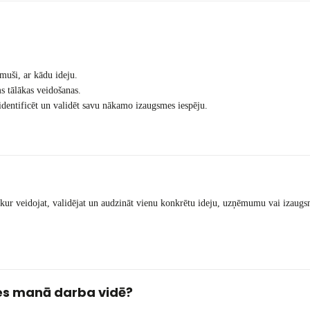
ēmuši, ar kādu ideju.
ms tālākas veidošanas.
identificēt un validēt savu nākamo izaugsmes iespēju.
 kur veidojat, validējat un audzināt vienu konkrētu ideju, uzņēmumu vai izaugs
ies manā darba vidē?