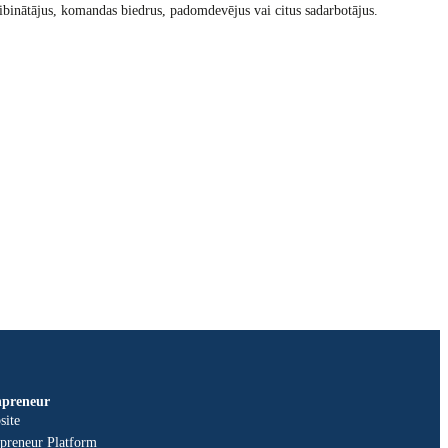
dzdibinātājus, komandas biedrus, padomdevējus vai citus sadarbotājus.
npreneur
site
npreneur Platform