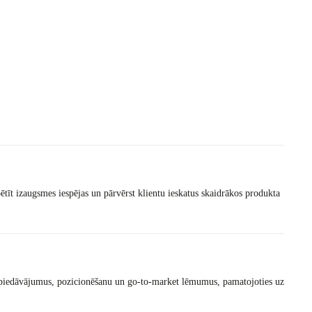
īt izaugsmes iespējas un pārvērst klientu ieskatus skaidrākos produkta
kus piedāvājumus, pozicionēšanu un go-to-market lēmumus, pamatojoties uz