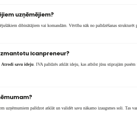
izējiem uzņēmējiem?
ējušākiem dibinātājiem vai komandām. Vērtība nāk no palīdzēšanas strukturēt p
i izmantotu Icanpreneur?
u
Atrodi savu ideju
. IVA palīdzēs atklāt ideju, kas atbilst jūsu stiprajām pusēm
uzņēmumam?
sošiem uzņēmumiem palīdzot atklāt un validēt savu nākamo izaugsmes soli. Tas va