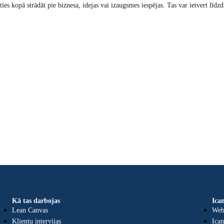
aties kopā strādāt pie biznesa, idejas vai izaugsmes iespējas. Tas var ietvert lī
Kā tas darbojas
Ica
Lean Canvas
Web
Klientu intervijas
Ica