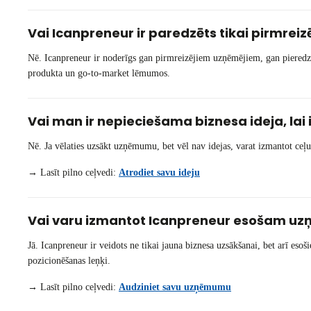
Vai Icanpreneur ir paredzēts tikai pirmre
Nē. Icanpreneur ir noderīgs gan pirmreizējiem uzņēmējiem, gan pieredz
produkta un go-to-market lēmumos.
Vai man ir nepieciešama biznesa ideja, la
Nē. Ja vēlaties uzsākt uzņēmumu, bet vēl nav idejas, varat izmantot ceļ
→ Lasīt pilno ceļvedi:
Atrodiet savu ideju
Vai varu izmantot Icanpreneur esošam 
Jā. Icanpreneur ir veidots ne tikai jauna biznesa uzsākšanai, bet arī e
pozicionēšanas leņķi.
→ Lasīt pilno ceļvedi:
Audziniet savu uzņēmumu