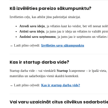
Kā izvēlēties pareizo sākumpunktu?
Izvēlieties ceļu, kas atbilst jūsu pašreizējai situācijai.
Atrodi savu ideju
, ja vēlaties kaut ko veidot, bet vēl neesat nol
Attīsti savu ideju
, ja jums jau ir ideja un vēlaties to validēt pir
Audzini savu uzņēmumu
, ja jums jau ir uzņēmums un vēlaties 
→ Lasīt pilno ceļvedi:
Izvēlieties savu sākumpunktu
Kas ir startup darba vide?
Startup darba vide – vai vienkārši
Startup
Icanpreneur – ir īpašā vieta,
materiālus un sadarbotājus vienā skaidrā kontekstā.
→ Lasīt pilno ceļvedi:
Kas ir startup darba vide?
Vai varu uzaicināt citus cilvēkus sadarbot