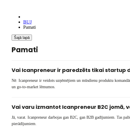
BUJ
Pamati
Šajā lapā
Pamati
Vai Icanpreneur ir paredzēts tikai startup 
Nē. Icanpreneur ir veidots uzņēmējiem un mūsdienu produktu komandām, ka
un go-to-market lēmumos.
Vai varu izmantot Icanpreneur B2C jomā, va
Jā, varat. Icanpreneur darbojas gan B2C, gan B2B gadījumiem. Tas palīdz
pierādījumiem.