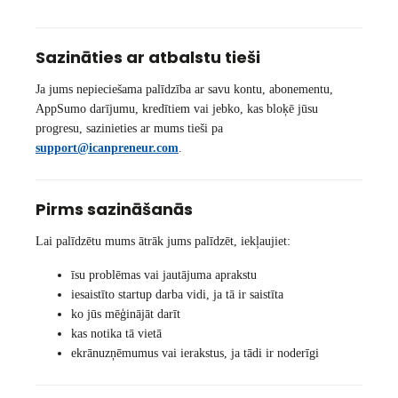
Sazināties ar atbalstu tieši
Ja jums nepieciešama palīdzība ar savu kontu, abonementu,
AppSumo darījumu, kredītiem vai jebko, kas bloķē jūsu
progresu, sazinieties ar mums tieši pa
support@icanpreneur.com
.
Pirms sazināšanās
Lai palīdzētu mums ātrāk jums palīdzēt, iekļaujiet:
īsu problēmas vai jautājuma aprakstu
iesaistīto startup darba vidi, ja tā ir saistīta
ko jūs mēģinājāt darīt
kas notika tā vietā
ekrānuzņēmumus vai ierakstus, ja tādi ir noderīgi