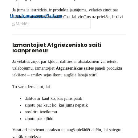
Ja jums ir iestrēdzis, ir produkta jautājums, vēlaties ziņot par
Open Icanpreneur Platform
kļūdu vai nepieciešama palīdzība, lai virzītos uz priekšu, ir divi
galvenie veidi, kā sazināties ar mums.
Izmantojiet Atgriezenisko saiti
Icanpreneur
Ja vēlaties ziņot par kļūdu, dalīties ar atsauksmēm vai ieteikt
uzlabojumu, izmantojiet
Atgriezeniskās saites
paneli produkta
iekšienē – smiley sejas ikonu augšējā labajā stūrī.
To varat izmantot, lai:
dalītos ar kaut ko, kas jums patīk
ziņotu par kaut ko, kas jums nepatīk
nosūtītu ieteikumu
ziņotu par kļūdu
Varat arī pievienot aprakstu un augšupielādēt attēlu, lai sniegtu
vairāk konteksta.