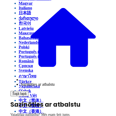
Magyar
Italiano
日本語
ქართული
한국어
Latviešu
Македонски
Bahasa Melayu
Nederlands
Polski
Português (Brasil)
Português (Portugal)
Română
Српски
Svenska
ภาษาไทย
Türkçe
Sazināties ar atbalstu
Українська
O'zbek
Šajā lapā
Tiếng Việt
中文（简体）
Sazināties ar atbalstu
中文（繁體）
中文（香港）
Vajadzīga palīdzība? Mēs esam šeit jums.