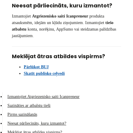
Neesat pārliecināts, kuru izmantot?
Izmantojiet
Atgriezenisko saiti Icanpreneur
produkta
atsauksmēm, idejām un kļūdu ziņojumiem. Izmantojiet
tiešo
atbalstu
konta, norēķinu, AppSumo vai steidzamas palīdzības
jautājumiem.
Meklējat ātras atbildes vispirms?
Pārlūkot BUJ
Skatīt publisko ceļvedi
Izmantojiet Atgriezenisko saiti Icanpreneur
Sazināties ar atbalstu tieši
Pirms sazināšanās
Neesat pārliecināts, kuru izmantot?
Meklējat ātras atbildes vispirms?