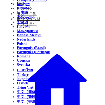
FAQ
Magyar
Italiano
지원 언어
日本語
공개 로드맵
ქართული
추천 프로그램
한국어
지원팀 문의
Latviešu
Македонски
Bahasa Melayu
Nederlands
Polski
Português (Brasil)
Português (Portugal)
Română
Српски
Svenska
ภาษาไทย
Türkçe
Українська
O'zbek
Tiếng Việt
中文（简体）
中文（繁體）
中文（香港）