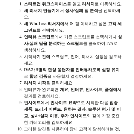
스타트업 워크스페이스
를 열고
리서치
로 이동하세요.
새 리서치 만들기
에서
성사/실패 딜 분석
을 선택하세
요.
새 Win-Loss 리서치
에서 더 잘 이해하고 싶은
고객 세
그먼트
를 선택하세요.
인터뷰 스크립트
에서 기존 스크립트를 선택하거나
성
사/실패 딜을 분석하는 스크립트
를 클릭하여 IVA로
생성하세요.
시작하기 전에 스크립트, 언어, 리서치 설정을 검토하
세요.
IVA가 5명의 합성 응답자를 인터뷰하도록 설정 유지
로
합성 검증
을 사용할지 결정하세요.
리서치 시작
을 클릭하세요.
인터뷰가 완료되면
개요
,
인터뷰
,
인사이트
,
품질
에서
결과를 검토하세요.
인사이트
에서
인사이트 요약
으로 시작한 다음
집중
제품
,
트리거 이벤트
,
원하는 결과
,
솔루션 평가 및 비
교
,
성사/실패 이유
,
추가 인사이트
와 같이 가장 중요
한 카테고리를 검토하세요.
그러한 발견을 사용하여 잠재 고객이 달성하려는 것,