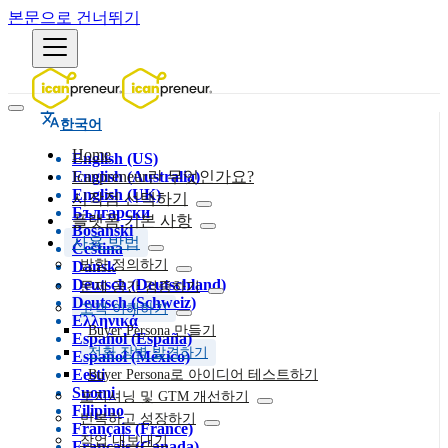
본문으로 건너뛰기
한국어
Home
English (US)
English (Australia)
Icanpreneur란 무엇인가요?
English (UK)
시작점 선택하기
Български
플랫폼 기본 사항
Bosanski
사용 방법
Čeština
방향 정의하기
Dansk
Deutsch (Deutschland)
문제 공간 검증하기
Deutsch (Schweiz)
고객 이해하기
Ελληνικά
Buyer Persona 만들기
Español (España)
전환 장벽 발견하기
Español (México)
Eesti
Buyer Persona로 아이디어 테스트하기
Suomi
포지셔닝 및 GTM 개선하기
Filipino
반복하고 성장하기
Français (France)
작업 내보내기
Français (Canada)