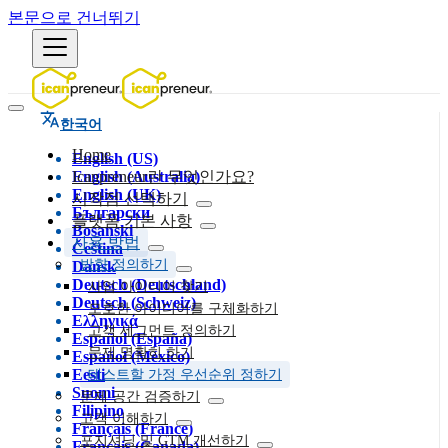
본문으로 건너뛰기
한국어
Home
English (US)
English (Australia)
Icanpreneur란 무엇인가요?
English (UK)
시작점 선택하기
Български
플랫폼 기본 사항
Bosanski
사용 방법
Čeština
방향 정의하기
Dansk
Deutsch (Deutschland)
사업 아이디어 찾기
Deutsch (Schweiz)
모호한 아이디어를 구체화하기
Ελληνικά
고객 세그먼트 정의하기
Español (España)
문제 명확히 하기
Español (México)
Eesti
테스트할 가정 우선순위 정하기
Suomi
문제 공간 검증하기
Filipino
고객 이해하기
Français (France)
포지셔닝 및 GTM 개선하기
Français (Canada)