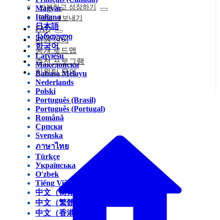
반복하고 성장하기
Magyar
Italiano
작업 내보내기
日本語
FAQ
ქართული
지원 언어
한국어
공개 로드맵
Latviešu
추천 프로그램
Македонски
지원팀 문의
Bahasa Melayu
Nederlands
Polski
Português (Brasil)
Português (Portugal)
Română
Српски
Svenska
ภาษาไทย
Türkçe
Українська
O'zbek
Tiếng Việt
中文（简体）
中文（繁體）
中文（香港）