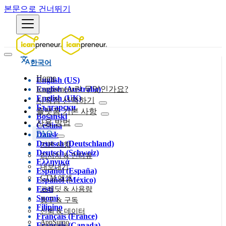
본문으로 건너뛰기
한국어
Home
English (US)
English (Australia)
Icanpreneur란 무엇인가요?
English (UK)
시작점 선택하기
Български
플랫폼 기본 사항
Bosanski
사용 방법
Čeština
FAQ
Dansk
Deutsch (Deutschland)
기본 사항
Deutsch (Schweiz)
리서치 & 인터뷰
Ελληνικά
내보내기
Español (España)
GTM 에셋
Español (México)
Eesti
크레딧 & 사용량
Suomi
청구 & 구독
Filipino
신뢰 & 데이터
Français (France)
AppSumo
Français (Canada)