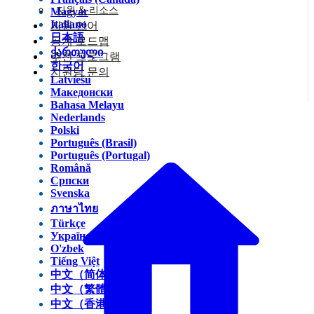
지원 & 리소스
Magyar
Italiano
지원 언어
日本語
공개 로드맵
ქართული
추천 프로그램
한국어
지원팀 문의
Latviešu
Македонски
Bahasa Melayu
Nederlands
Polski
Português (Brasil)
Português (Portugal)
Română
Српски
Svenska
ภาษาไทย
Türkçe
Українська
O'zbek
Tiếng Việt
中文（简体）
中文（繁體）
中文（香港）