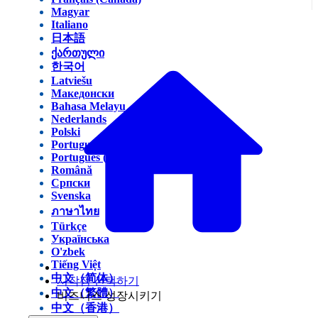
Magyar
Italiano
日本語
ქართული
한국어
Latviešu
Македонски
Bahasa Melayu
Nederlands
Polski
Português (Brasil)
Português (Portugal)
Română
Српски
Svenska
ภาษาไทย
Türkçe
Українська
O'zbek
Tiếng Việt
中文（简体）
시작점 선택하기
中文（繁體）
비즈니스 성장시키기
中文（香港）