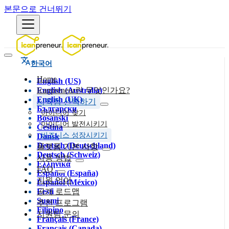
본문으로 건너뛰기
한국어
Home
English (US)
English (Australia)
Icanpreneur란 무엇인가요?
English (UK)
시작점 선택하기
Български
아이디어 찾기
Bosanski
아이디어 발전시키기
Čeština
비즈니스 성장시키기
Dansk
Deutsch (Deutschland)
플랫폼 기본 사항
Deutsch (Schweiz)
사용 방법
Ελληνικά
FAQ
Español (España)
지원 언어
Español (México)
Eesti
공개 로드맵
Suomi
추천 프로그램
Filipino
지원팀 문의
Français (France)
Français (Canada)