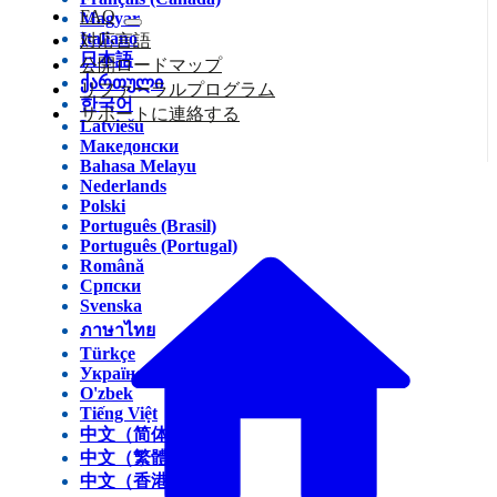
FAQ
Magyar
Italiano
対応言語
日本語
公開ロードマップ
ქართული
リファーラルプログラム
한국어
サポートに連絡する
Latviešu
Македонски
Bahasa Melayu
Nederlands
Polski
Português (Brasil)
Português (Portugal)
Română
Српски
Svenska
ภาษาไทย
Türkçe
Українська
O'zbek
Tiếng Việt
中文（简体）
中文（繁體）
中文（香港）