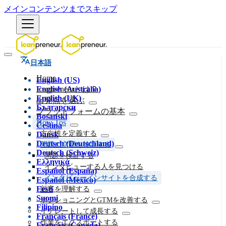
メインコンテンツまでスキップ
日本語
Home
English (US)
English (Australia)
Icanpreneurとは？
English (UK)
出発点を選ぶ
Български
プラットフォームの基本
Bosanski
How Tos
Čeština
方向性を定義する
Dansk
Deutsch (Deutschland)
問題の空間を検証する
Deutsch (Schweiz)
問題を検証する
Ελληνικά
インタビューする人を見つける
Español (España)
インタビューインサイトを合成する
Español (México)
Eesti
顧客を理解する
Suomi
ポジショニングとGTMを改善する
Filipino
イテレートして成長する
Français (France)
作業をエクスポートする
Français (Canada)