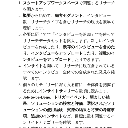
スタートアップワークスペース
で関連するリサーチ
を開きます。
概要
から始めて、
顧客セグメント
、インタビュー
数、リサーチタイプを含むリサーチの現状を素早く
理解します。
必要に応じて**「インタビューを追加」**を使って
リサーチデータセットを拡大します。新しいインタ
ビューを作成したり、
既存のインタビューを含めた
り
、
インタビューをアップロードしたり
、
複数のイ
ンタビューをアップロード
したりできます。
インサイト
を開いて、リサーチに現在含まれている
すべてのインタビュー全体での合成された発見を確
認します。
個々のカテゴリーに深く入る前に、全体像を把握す
るために
インサイトサマリー
を最初に読みます。
Job-to-be-Done
、
トリガーイベント
、
望ましい結
果
、
ソリューションの検索と評価
、
選択されたソリ
ューションの使用経験
、
実際の結果と将来の考慮事
項
、
追加のインサイト
など、目標に最も関連するイ
ンサイトカテゴリーを確認します。