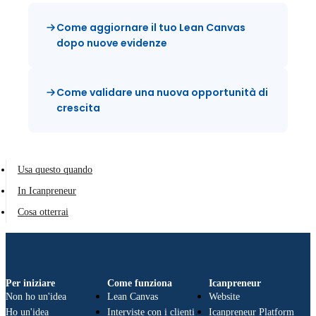
Come aggiornare il tuo Lean Canvas
dopo nuove evidenze
Come validare una nuova opportunità di
crescita
Usa questo quando
In Icanpreneur
Cosa otterrai
Per iniziare
Come funziona
Icanpreneur
Non ho un'idea
Lean Canvas
Website
Ho un'idea
Interviste con i clienti
Icanpreneur Platform