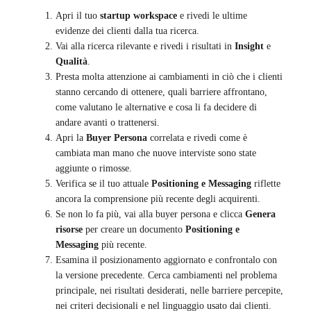
Apri il tuo
startup workspace
e rivedi le ultime
evidenze dei clienti dalla tua ricerca.
Vai alla ricerca rilevante e rivedi i risultati in
Insight
e
Qualità
.
Presta molta attenzione ai cambiamenti in ciò che i clienti
stanno cercando di ottenere, quali barriere affrontano,
come valutano le alternative e cosa li fa decidere di
andare avanti o trattenersi.
Apri la
Buyer Persona
correlata e rivedi come è
cambiata man mano che nuove interviste sono state
aggiunte o rimosse.
Verifica se il tuo attuale
Positioning e Messaging
riflette
ancora la comprensione più recente degli acquirenti.
Se non lo fa più, vai alla buyer persona e clicca
Genera
risorse
per creare un documento
Positioning e
Messaging
più recente.
Esamina il posizionamento aggiornato e confrontalo con
la versione precedente. Cerca cambiamenti nel problema
principale, nei risultati desiderati, nelle barriere percepite,
nei criteri decisionali e nel linguaggio usato dai clienti.