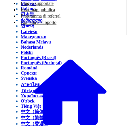
Lingue supportate
Magyar
Italiano
Roadmap pubblica
日本語
Programma di referral
ქართული
Contatta il supporto
한국어
Latviešu
Македонски
Bahasa Melayu
Nederlands
Polski
Português (Brasil)
Português (Portugal)
Română
Српски
Svenska
ภาษาไทย
Türkçe
Українська
O'zbek
Tiếng Việt
中文（简体）
中文（繁體）
中文（香港）