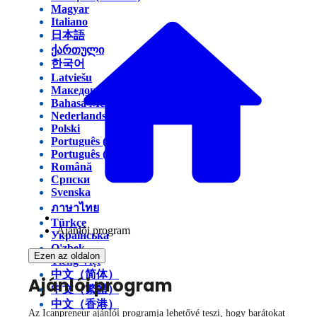
Magyar
Italiano
日本語
ქართული
한국어
Latviešu
Македонски
Bahasa Melayu
Nederlands
Polski
Português (Brasil)
Português (Portugal)
Română
Српски
Svenska
ภาษาไทย
Türkçe
Ajánlói program
Українська
O'zbek
Ezen az oldalon
Tiếng Việt
中文（简体）
Ajánlói program
中文（繁體）
中文（香港）
Az Icanpreneur ajánlói programja lehetővé teszi, hogy barátokat