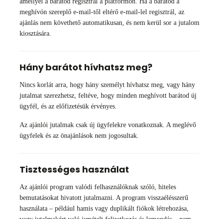
amellyel a barátod regisztrál a platformon. Ha a barátod a
meghívón szereplő e-mail-től eltérő e-mail-lel regisztrál, az
ajánlás nem követhető automatikusan, és nem kerül sor a jutalom
kiosztására.
Hány barátot hívhatsz meg?
Nincs korlát arra, hogy hány személyt hívhatsz meg, vagy hány
jutalmat szerezhetsz, feltéve, hogy minden meghívott barátod új
ügyfél, és az előfizetésük érvényes.
Az ajánlói jutalmak csak új ügyfelekre vonatkoznak. A meglévő
ügyfelek és az önajánlások nem jogosultak.
Tisztességes használat
Az ajánlói program valódi felhasználóknak szóló, hiteles
bemutatásokat hivatott jutalmazni. A program visszaélésszerű
használata – például hamis vagy duplikált fiókok létrehozása,