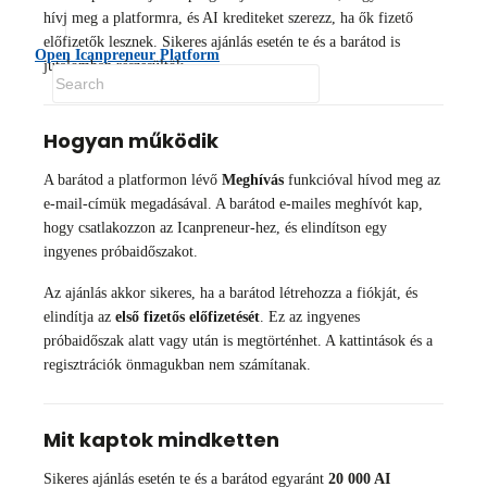
hívj meg a platformra, és AI krediteket szerezz, ha ők fizető
előfizetők lesznek. Sikeres ajánlás esetén te és a barátod is
Open Icanpreneur Platform
jutalomban részesültök.
Hogyan működik
A barátod a platformon lévő
Meghívás
funkcióval hívod meg az
e-mail-címük megadásával. A barátod e-mailes meghívót kap,
hogy csatlakozzon az Icanpreneur-hez, és elindítson egy
ingyenes próbaidőszakot.
Az ajánlás akkor sikeres, ha a barátod létrehozza a fiókját, és
elindítja az
első fizetős előfizetését
. Ez az ingyenes
próbaidőszak alatt vagy után is megtörténhet. A kattintások és a
regisztrációk önmagukban nem számítanak.
Mit kaptok mindketten
Sikeres ajánlás esetén te és a barátod egyaránt
20 000 AI