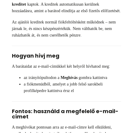
kreditet
kaptok. A kreditek automatikusan kerülnek
hozzáadásra, amint a barátod elindítja az első fizetős előfizetését.
Az ajánlói kreditek normál fiókfeltöltésként működnek – nem
járnak le, és nincs készpénzértékük. Nem válthatók be, nem
ruházhatók át, és nem cserélhetők pénzre.
Hogyan hívj meg
A barátaidat az e-mail-címükkel két helyről hívhatod meg:
az irányítópultodon a
Meghívás
gombra kattintva
a fiókmenüdből, amelyet a jobb felső sarokbeli
profilképedre kattintva érsz el
Fontos: használd a megfelelő e-mail-
címet
A meghívókat pontosan arra az e-mail-címre kell elküldeni,