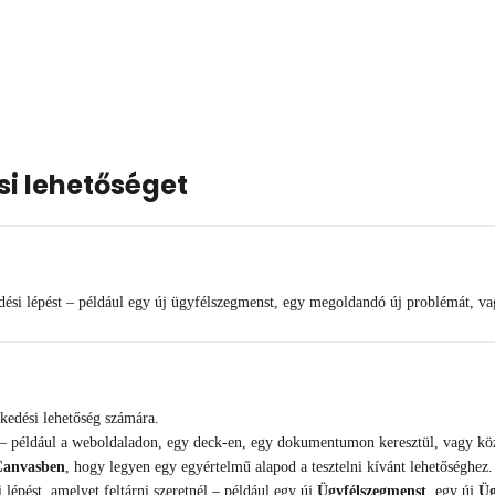
si lehetőséget
ési lépést – például egy új ügyfélszegmenst, egy megoldandó új problémát, vagy 
ekedési lehetőség számára.
– például a weboldaladon, egy deck-en, egy dokumentumon keresztül, vagy közv
Canvasben
, hogy legyen egy egyértelmű alapod a tesztelni kívánt lehetőséghez.
lépést, amelyet feltárni szeretnél – például egy új
Ügyfélszegmenst
, egy új
Üg