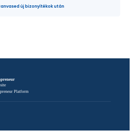
Canvased új bizonyítékok után
npreneur
site
npreneur Platform