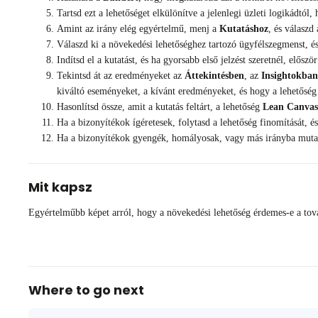
Tartsd ezt a lehetőséget elkülönítve a jelenlegi üzleti logikádtól,
Amint az irány elég egyértelmű, menj a
Kutatáshoz
, és válaszd
Válaszd ki a növekedési lehetőséghez tartozó ügyfélszegmenst, és 
Indítsd el a kutatást, és ha gyorsabb első jelzést szeretnél, előszö
Tekintsd át az eredményeket az
Áttekintésben
, az
Insightokban
kiváltó eseményeket, a kívánt eredményeket, és hogy a lehetőség 
Hasonlítsd össze, amit a kutatás feltárt, a lehetőség
Lean Canvas
Ha a bizonyítékok ígéretesek, folytasd a lehetőség finomítását, é
Ha a bizonyítékok gyengék, homályosak, vagy más irányba mutatna
Mit kapsz
Egyértelműbb képet arról, hogy a növekedési lehetőség érdemes-e a továb
Where to go next