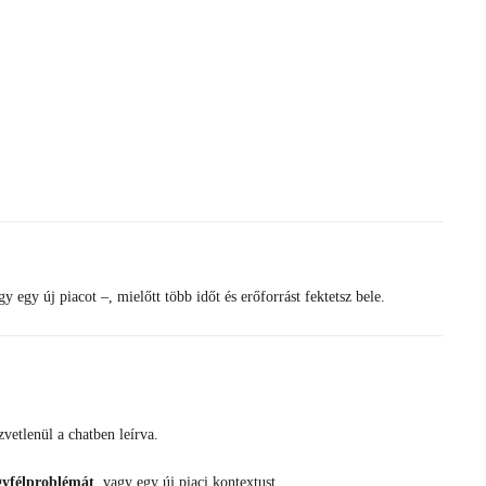
egy új piacot –, mielőtt több időt és erőforrást fektetsz bele.
etlenül a chatben leírva.
yfélproblémát
, vagy egy új piaci kontextust.