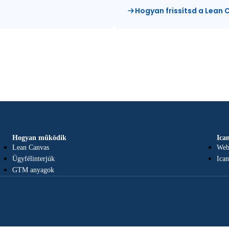
Hogyan frissítsd a Lean 
Hogyan működik
Ica
Lean Canvas
Web
Ügyfélinterjúk
Ica
GTM anyagok