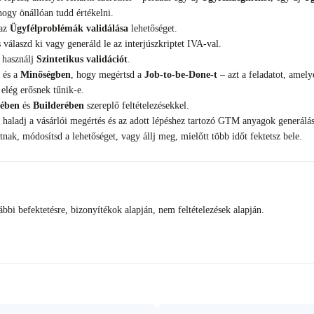
 hogy önállóan tudd értékelni.
 az
Ügyfélproblémák validálása
lehetőséget.
válaszd ki vagy generáld le az interjúszkriptet IVA-val.
r használj
Szintetikus validációt
.
és a
Minőségben
, hogy megértsd a
Job-to-be-Done-t
– azt a feladatot, amely
elég erősnek tűnik-e.
ében
és
Builderében
szereplő feltételezésekkel.
s haladj a vásárlói megértés és az adott lépéshez tartozó GTM anyagok generálás
k, módosítsd a lehetőséget, vagy állj meg, mielőtt több időt fektetsz bele.
bi befektetésre, bizonyítékok alapján, nem feltételezések alapján.