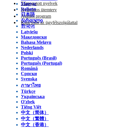
Támogatott nyelvek
Magyar
Italiano
Nyilvános ütemterv
日本語
Ajánlói program
ქართული
Kapcsolat az ügyfélszolgálattal
한국어
Latviešu
Македонски
Bahasa Melayu
Nederlands
Polski
Português (Brasil)
Português (Portugal)
Română
Српски
Svenska
ภาษาไทย
Türkçe
Українська
O'zbek
Tiếng Việt
中文（简体）
中文（繁體）
中文（香港）