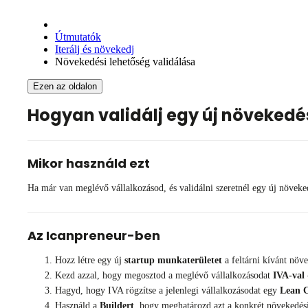
Útmutatók
Iterálj és növekedj
Növekedési lehetőség validálása
Ezen az oldalon
Hogyan validálj egy új növekedé
Mikor használd ezt
Ha már van meglévő vállalkozásod, és validálni szeretnél egy új növeked
Az Icanpreneur-ben
Hozz létre egy új
startup munkaterületet
a feltárni kívánt növ
Kezd azzal, hogy megosztod a meglévő vállalkozásodat
IVA-val
Hagyd, hogy IVA rögzítse a jelenlegi vállalkozásodat egy
Lean 
Használd a
Buildert
, hogy meghatározd azt a konkrét növekedési 