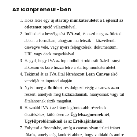
Az Icanpreneur-ben
Hozz létre egy új
startup munkaterületet
a
Fejleszd az
ötletemet
opció választásával.
Indítsd el a beszélgetést
IVA-val
, és oszd meg az ötleted
abban a formában, ahogyan ma létezik – közvetlenül
csevegve vele, vagy nyers feljegyzések, dokumentum,
URL vagy deck megadásával.
Hagyd, hogy IVA az inputodból strukturált üzleti irányt
alkosson és köré hozza létre a startup munkaterületet.
Tekintsd át az IVA által létrehozott
Lean Canvas
első
verzióját az inputod alapján.
Nyisd meg a
Buildert
, és dolgozd végig a canvas azon
részeit, amelyek még tisztázatlannak, hiányosnak vagy túl
általánosnak érzik magukat.
Használd IVA-t az irány legfontosabb részeinek
élesítéséhez, különösen az
Ügyfélszegmenseknél
,
Ügyfélproblémáknál
és az
Értékajánlatnál
.
Folytasd a finomítást, amíg a canvas olyan üzleti irányt
tükröz, amely elég konkrét ahhoz, hogy validáld és amire