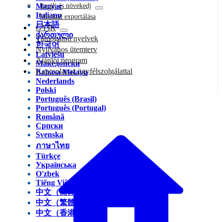
Magyar
Iterálj és növekedj
Italiano
Munkád exportálása
日本語
GYIK
ქართული
Támogatott nyelvek
한국어
Nyilvános ütemterv
Latviešu
Ajánlói program
Македонски
Kapcsolat az ügyfélszolgálattal
Bahasa Melayu
Nederlands
Polski
Português (Brasil)
Português (Portugal)
Română
Српски
Svenska
ภาษาไทย
Türkçe
Українська
O'zbek
Tiếng Việt
中文（简体）
中文（繁體）
中文（香港）