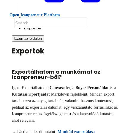
Open Icanpreneur Platform
GYIK
Exportok
Ezen az oldalon
Exportok
Exportálhatom a munkámat az
Icanpreneur-ből?
Igen. Exportálhatod a
Canvasedet
, a
Buyer Personáidat
és a
Kutatási riportjaidat
Markdown fájlokként. Minden export
tartalmazza az anyag tartalmát, valamint hasznos kontextust,
például az exportálás dátumát, egy visszamutató forráslinket az
Icanpreneur-re, az ügyfélszegmenst és a kapcsolódó kutatást,
ahol releváns.
→ Lásd a teljes útmutatót:
Munkád exportálása