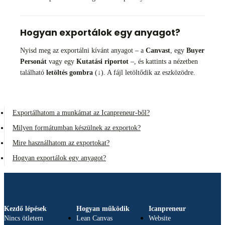
Hogyan exportálok egy anyagot?
Nyisd meg az exportálni kívánt anyagot – a
Canvast
, egy
Buyer
Personát
vagy egy
Kutatási riportot
–, és kattints a nézetben
található
letöltés gombra
(↓). A fájl letöltődik az eszközödre.
Exportálhatom a munkámat az Icanpreneur-ből?
Milyen formátumban készülnek az exportok?
Mire használhatom az exportokat?
Hogyan exportálok egy anyagot?
Kezdő lépések
Hogyan működik
Icanpreneur
Nincs ötletem
Lean Canvas
Website