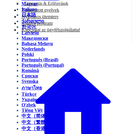
Magyar
Támogatás & Erőforrások
Italiano
Támogatott nyelvek
日本語
Nyilvános ütemterv
ქართული
Ajánlói program
한국어
Kapcsolat az ügyfélszolgálattal
Latviešu
Македонски
Bahasa Melayu
Nederlands
Polski
Português (Brasil)
Português (Portugal)
Română
Српски
Svenska
ภาษาไทย
Türkçe
Українська
O'zbek
Tiếng Việt
中文（简体）
中文（繁體）
中文（香港）