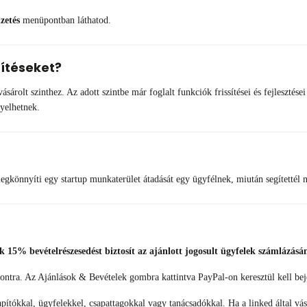
izetés
menüpontban láthatod.
sítéseket?
rolt szinthez. Az adott szintbe már foglalt funkciók frissítései és fejlesztése
nyelhetnek.
gkönnyíti egy startup munkaterület átadását egy ügyfélnek, miután segítettél ne
ak 15% bevételrészesedést biztosít az ajánlott jogosult ügyfelek számlázás
tra. Az Ajánlások & Bevételek gombra kattintva PayPal-on keresztül kell bejele
apítókkal, ügyfelekkel, csapattagokkal vagy tanácsadókkal. Ha a linked által vá