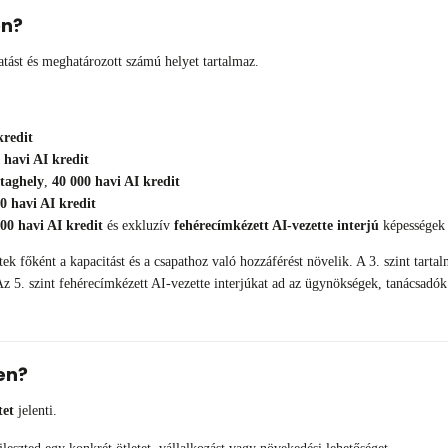
en?
atást és meghatározott számú helyet tartalmaz.
kredit
 havi AI kredit
ttaghely
,
40 000 havi AI kredit
0 havi AI kredit
00 havi AI kredit
és exkluzív
fehérecímkézett AI-vezette interjú
képességek
k főként a kapacitást és a csapathoz való hozzáférést növelik. A 3. szint tart
s. Az 5. szint fehérecímkézett AI-vezette interjúkat ad az ügynökségek, tanácsad
en?
tet
jelenti.