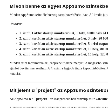
Mi van benne az egyes AppSumo szintekb
Minden AppSumo szint élethosszig tartó hozzáférést, havi AI kredit-jutt
Röviden:
1. szint
:
1 aktív startup munkaterület
,
1 hely
,
8 000 havi AI 
2. szint
:
korlátlan aktív startup munkaterület
,
3 hely
,
20 000
3. szint
:
korlátlan aktív startup munkaterület
,
5 belső csapa
4. szint
:
korlátlan aktív startup munkaterület
,
10 hely
,
80 00
5. szint
:
korlátlan aktív startup munkaterület
,
15 hely
,
120 0
Minden szint tartalmazza az Icanpreneur alapélményét. A magasabb szinte
ajánlói bevétel szerzéséhez. A 4. szint a legjobb tiszta kapacitásbővíté
kutatást.
Mit jelent a "projekt" az AppSumo szintekb
Az AppSumo-n a
"projekt"
az Icanpreneur-beli
startup munkaterüle