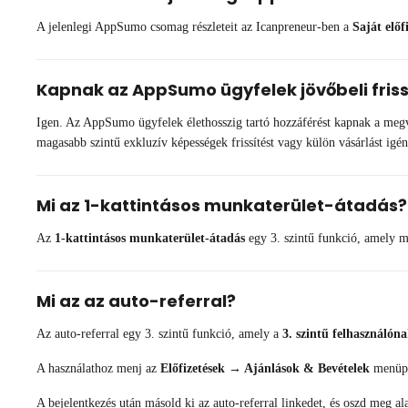
A jelenlegi AppSumo csomag részleteit az Icanpreneur-ben a
Saját előf
Kapnak az AppSumo ügyfelek jövőbeli fris
Igen. Az AppSumo ügyfelek élethosszig tartó hozzáférést kapnak a megvásá
magasabb szintű exkluzív képességek frissítést vagy külön vásárlást igé
Mi az 1-kattintásos munkaterület-átadás?
Az
1-kattintásos munkaterület-átadás
egy 3. szintű funkció, amely me
Mi az az auto-referral?
Az auto-referral egy 3. szintű funkció, amely a
3. szintű felhasználón
A használathoz menj az
Előfizetések → Ajánlások & Bevételek
menüpon
A bejelentkezés után másold ki az auto-referral linkedet, és oszd meg al