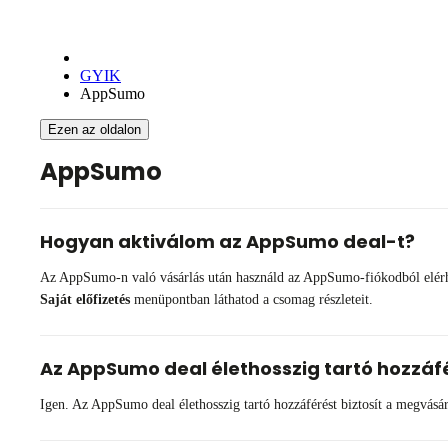
GYIK
AppSumo
Ezen az oldalon
AppSumo
Hogyan aktiválom az AppSumo deal-t?
Az AppSumo-n való vásárlás után használd az AppSumo-fiókodból elérhető
Saját előfizetés
menüpontban láthatod a csomag részleteit.
Az AppSumo deal élethosszig tartó hozzáf
Igen. Az AppSumo deal élethosszig tartó hozzáférést biztosít a megvásárolt