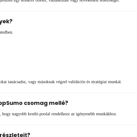
ejleszted egy konkrét ötletet, vállalkozást vagy növekedési lehetőséget.
yek?
ntedben.
pokat tanácsadsz, vagy másoknak végzel validációs és stratégiai munkát.
 AppSumo csomag mellé?
, hogy nagyobb kredit-poolal rendelkezz az igényesebb munkákhoz.
részleteit?