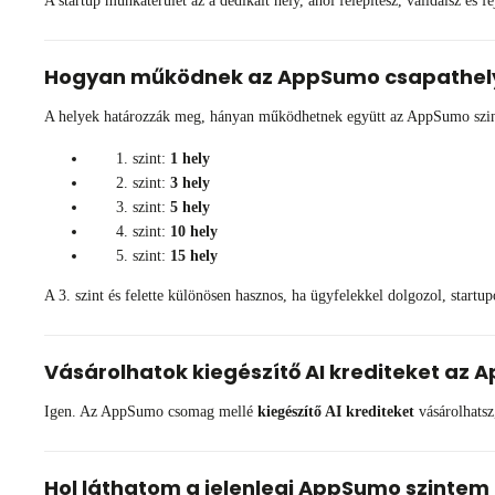
A startup munkaterület az a dedikált hely, ahol felépítesz, validálsz és f
Hogyan működnek az AppSumo csapathel
A helyek határozzák meg, hányan működhetnek együtt az AppSumo szi
szint:
1 hely
szint:
3 hely
szint:
5 hely
szint:
10 hely
szint:
15 hely
A 3. szint és felette különösen hasznos, ha ügyfelekkel dolgozol, startu
Vásárolhatok kiegészítő AI krediteket az
Igen. Az AppSumo csomag mellé
kiegészítő AI krediteket
vásárolhatsz
Hol láthatom a jelenlegi AppSumo szintem 