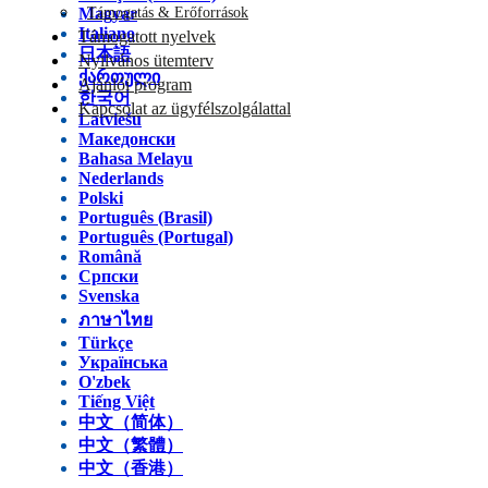
Magyar
Támogatás & Erőforrások
Italiano
Támogatott nyelvek
日本語
Nyilvános ütemterv
ქართული
Ajánlói program
한국어
Kapcsolat az ügyfélszolgálattal
Latviešu
Македонски
Bahasa Melayu
Nederlands
Polski
Português (Brasil)
Português (Portugal)
Română
Српски
Svenska
ภาษาไทย
Türkçe
Українська
O'zbek
Tiếng Việt
中文（简体）
中文（繁體）
中文（香港）