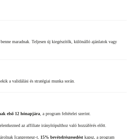
i benne maradnak. Teljesen új kiegészítők, különálló ajánlatok vagy
kik a validálási és stratégiai munka során.
ának első 12 hónapjára
, a program feltételei szerint.
ntkezned az affiliate irányítópulthoz való hozzáférés előtt.
sárolnak Icanpreneur-t,
15% bevételrészesedést
kapsz, a program