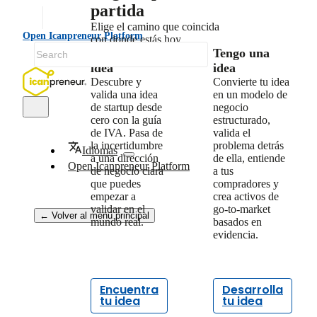
partida
Elige el camino que coincida
Open Icanpreneur Platform
con donde estás hoy.
No tengo una
Tengo una
idea
idea
Descubre y
Convierte tu idea
valida una idea
en un modelo de
de startup desde
negocio
cero con la guía
estructurado,
de IVA. Pasa de
valida el
la incertidumbre
problema detrás
Idiomas
a una dirección
de ella, entiende
Open Icanpreneur Platform
de negocio clara
a tus
que puedes
compradores y
empezar a
crea activos de
validar en el
go-to-market
← Volver al menú principal
mundo real.
basados en
evidencia.
Encuentra
Desarrolla
tu idea
tu idea