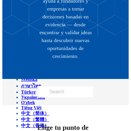
ayuda a fundadores y
Magyar
empresas a tomar
Italiano
日本語
decisiones basadas en
ქართული
evidencia — desde
한국어
Latviešu
encontrar y validar ideas
Македонски
hasta descubrir nuevas
Bahasa Melayu
Nederlands
oportunidades de
Polski
crecimiento.
Português (Brasil)
Português (Portugal)
Română
Српски
Svenska
ภาษาไทย
Türkçe
Українська
O'zbek
Tiếng Việt
中文（简体）
中文（繁體）
中文（香港）
Elige tu punto de