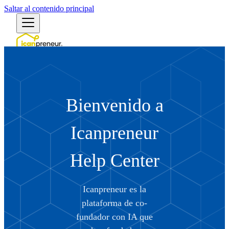
Saltar al contenido principal
Español (México)
English (US)
English (Australia)
English (UK)
Bienvenido a
Български
Bosanski
Čeština
Icanpreneur
Dansk
Deutsch (Deutschland)
Deutsch (Schweiz)
Help Center
Ελληνικά
Español (España)
Español (México)
Icanpreneur es la
Eesti
Suomi
plataforma de co-
Filipino
fundador con IA que
Français (France)
Français (Canada)