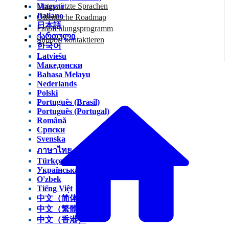
Unterstützte Sprachen
Magyar
Italiano
Öffentliche Roadmap
日本語
Empfehlungsprogramm
ქართული
Support kontaktieren
한국어
Latviešu
Македонски
Bahasa Melayu
Nederlands
Polski
Português (Brasil)
Português (Portugal)
Română
Српски
Svenska
ภาษาไทย
Türkçe
Українська
O'zbek
Tiếng Việt
中文（简体）
中文（繁體）
中文（香港）