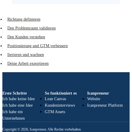
Richtung definieren
Den Problemraum validieren
Den Kunden verstehen
Positionierung und GTM verbessern
Iterieren und wachsen
Deine Arbeit exportieren
Erste Schritte
So funktioniert es
Icanpreneur
Ich habe keine Idee
Lean Canvas
Website
Ich habe eine Idee
Kundeninterviews
Icanpreneur Platform
Ich habe ein
GTM Assets
Unternehmen
Copyright © 2026, Icanpreneur. Alle Rechte vorbehalten.