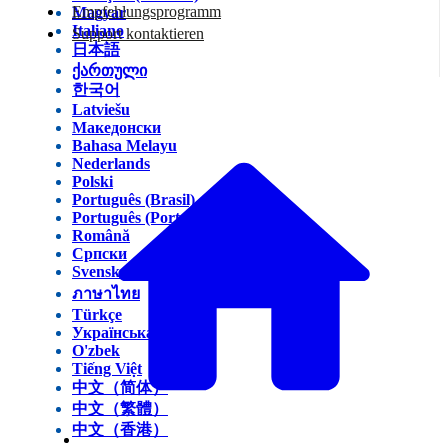
Empfehlungsprogramm
Magyar
Italiano
Support kontaktieren
日本語
ქართული
한국어
Latviešu
Македонски
Bahasa Melayu
Nederlands
Polski
Português (Brasil)
Português (Portugal)
Română
Српски
Svenska
ภาษาไทย
Türkçe
Українська
O'zbek
Tiếng Việt
中文（简体）
中文（繁體）
中文（香港）