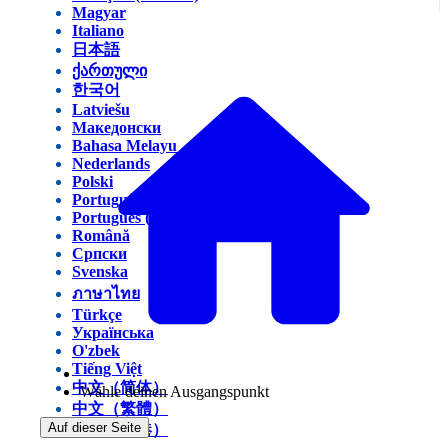
Magyar
Italiano
日本語
ქართული
한국어
Latviešu
Македонски
Bahasa Melayu
Nederlands
Polski
Português (Brasil)
Português (Portugal)
Română
Српски
Svenska
ภาษาไทย
Türkçe
Українська
O'zbek
Tiếng Việt
中文（简体）
Wähle deinen Ausgangspunkt
中文（繁體）
Auf dieser Seite
中文（香港）