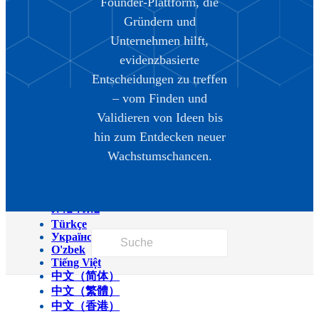
Founder-Plattform, die
Magyar
Gründern und
Italiano
日本語
Unternehmen hilft,
ქართული
evidenzbasierte
한국어
Latviešu
Entscheidungen zu treffen
Македонски
– vom Finden und
Bahasa Melayu
Nederlands
Validieren von Ideen bis
Polski
hin zum Entdecken neuer
Português (Brasil)
Português (Portugal)
Wachstumschancen.
Română
Српски
Svenska
ภาษาไทย
Türkçe
Українська
O'zbek
Tiếng Việt
中文（简体）
中文（繁體）
中文（香港）