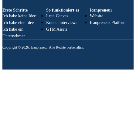
Erste Schritte
So funktioniert es
Icanpreneur
Ich habe keine Idee
Lean Canvas
Website
Ich habe eine Idee
Kundeninterviews
Icanpreneur Platform
Ich habe ein
GTM Assets
Unternehmen
Copyright © 2026, Icanpreneur. Alle Rechte vorbehalten.