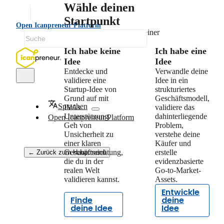
Wähle deinen
Startpunkt
Open Icanpreneur Platform
Wähle den Weg, der zu deiner
aktuellen Situation passt.
Ich habe keine
Ich habe eine
Idee
Idee
Entdecke und
Verwandle deine
validiere eine
Idee in ein
Startup-Idee von
strukturiertes
Grund auf mit
Geschäftsmodell,
Sprachen
IVAs
validiere das
Unterstützung.
dahinterliegende
Open Icanpreneur Platform
Geh von
Problem,
Unsicherheit zu
verstehe deine
einer klaren
Käufer und
Geschäftsrichtung,
erstelle
← Zurück zum Hauptmenü
die du in der
evidenzbasierte
realen Welt
Go-to-Market-
validieren kannst.
Assets.
Entwickle
Finde
deine
deine Idee
Idee