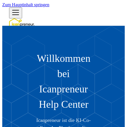
Zum Hauptinhalt springen
Deutsch (Deutschland)
English (US)
English (Australia)
English (UK)
Willkommen
Български
Bosanski
Čeština
bei
Dansk
Deutsch (Deutschland)
Deutsch (Schweiz)
Icanpreneur
Ελληνικά
Español (España)
Español (México)
Help Center
Eesti
Suomi
Filipino
Icanpreneur ist die KI-Co-
Français (France)
Français (Canada)