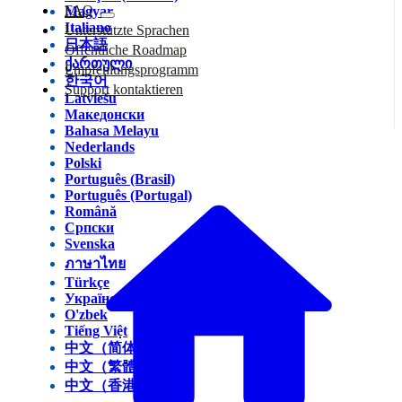
FAQ
Magyar
Italiano
Unterstützte Sprachen
日本語
Öffentliche Roadmap
ქართული
Empfehlungsprogramm
한국어
Support kontaktieren
Latviešu
Македонски
Bahasa Melayu
Nederlands
Polski
Português (Brasil)
Português (Portugal)
Română
Српски
Svenska
ภาษาไทย
Türkçe
Українська
O'zbek
Tiếng Việt
中文（简体）
中文（繁體）
中文（香港）