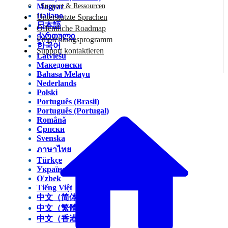
Magyar
Support & Ressourcen
Italiano
Unterstützte Sprachen
日本語
Öffentliche Roadmap
ქართული
Empfehlungsprogramm
한국어
Support kontaktieren
Latviešu
Македонски
Bahasa Melayu
Nederlands
Polski
Português (Brasil)
Português (Portugal)
Română
Српски
Svenska
ภาษาไทย
Türkçe
Українська
O'zbek
Tiếng Việt
中文（简体）
中文（繁體）
中文（香港）