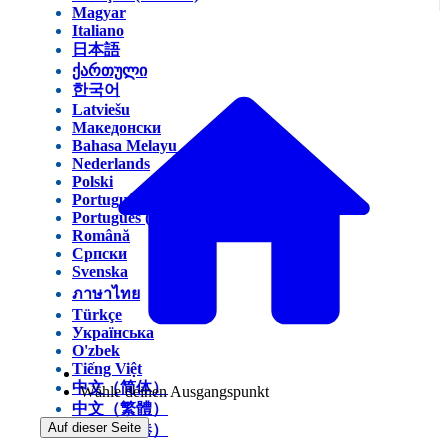
Magyar
Italiano
日本語
ქართული
한국어
Latviešu
Македонски
Bahasa Melayu
Nederlands
Polski
Português (Brasil)
Português (Portugal)
Română
Српски
Svenska
ภาษาไทย
Türkçe
Українська
O'zbek
Tiếng Việt
中文（简体）
Wähle deinen Ausgangspunkt
中文（繁體）
Auf dieser Seite
中文（香港）