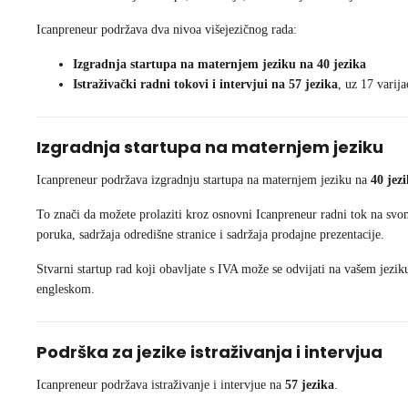
Icanpreneur podržava dva nivoa višejezičnog rada:
Izgradnja startupa na maternjem jeziku na 40 jezika
Istraživački radni tokovi i intervjui na 57 jezika
, uz 17 varija
Izgradnja startupa na maternjem jeziku
Icanpreneur podržava izgradnju startupa na maternjem jeziku na
40 jez
To znači da možete prolaziti kroz osnovni Icanpreneur radni tok na svo
poruka, sadržaja odredišne stranice i sadržaja prodajne prezentacije.
Stvarni startup rad koji obavljate s IVA može se odvijati na vašem jez
engleskom.
Podrška za jezike istraživanja i intervjua
Icanpreneur podržava istraživanje i intervjue na
57 jezika
.