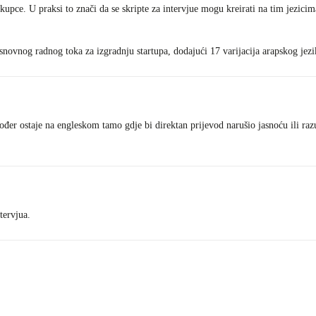
kupce. U praksi to znači da se skripte za intervjue mogu kreirati na tim jezicim
osnovnog radnog toka za izgradnju startupa, dodajući 17 varijacija arapskog jezi
er ostaje na engleskom tamo gdje bi direktan prijevod narušio jasnoću ili razu
tervjua.