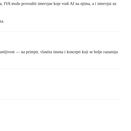
a, IVA može provoditi intervjue koje vodi AI na njima, a i intervjui uz
ka.
mljivost — na primjer, vlastita imena i koncepti koji se bolje razumiju