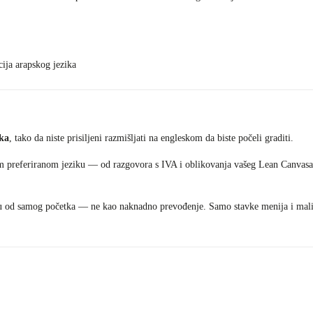
cija arapskog jezika
ika
, tako da niste prisiljeni razmišljati na engleskom da biste počeli graditi.
m preferiranom jeziku — od razgovora s IVA i oblikovanja vašeg Lean Canvasa, 
iku od samog početka — ne kao naknadno prevođenje. Samo stavke menija i mali 