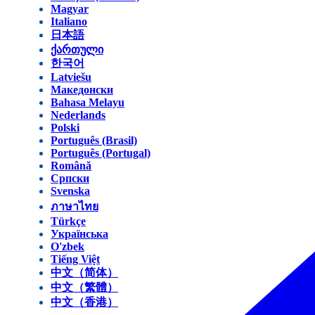
Magyar
Italiano
日本語
ქართული
한국어
Latviešu
Македонски
Bahasa Melayu
Nederlands
Polski
Português (Brasil)
Português (Portugal)
Română
Српски
Svenska
ภาษาไทย
Türkçe
Українська
O'zbek
Tiếng Việt
中文（简体）
中文（繁體）
中文（香港）