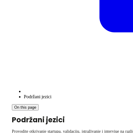
Podržani jezici
On this page
Podržani jezici
Provodite otkrivanje startupa, validaciju, istraživanje i intervjue na raz