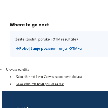
Where to go next
Želite izoštriti poruke i GTM rezultate?
Poboljšanje pozicioniranja i GTM-a
U ovom odjeljku
Kako ažurirati Lean Canvas nakon novih dokaza
Kako validirati novu priliku za rast