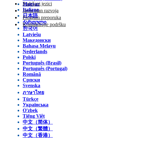
Podržani jezici
Magyar
Italiano
Javni plan razvoja
日本語
Program preporuka
ქართული
Kontaktirajte podršku
한국어
Latviešu
Македонски
Bahasa Melayu
Nederlands
Polski
Português (Brasil)
Português (Portugal)
Română
Српски
Svenska
ภาษาไทย
Türkçe
Українська
O'zbek
Tiếng Việt
中文（简体）
中文（繁體）
中文（香港）