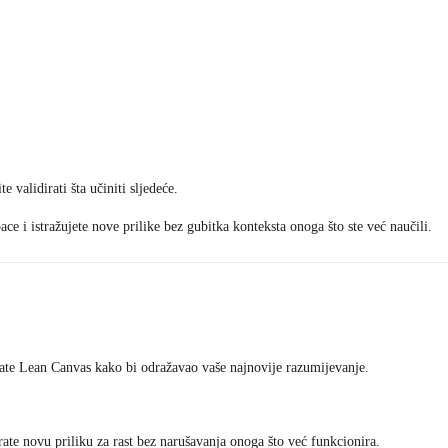
e validirati šta učiniti sljedeće.
ce i istražujete nove prilike bez gubitka konteksta onoga što ste već naučili.
rirate Lean Canvas kako bi odražavao vaše najnovije razumijevanje.
rate novu priliku za rast bez narušavanja onoga što već funkcionira.