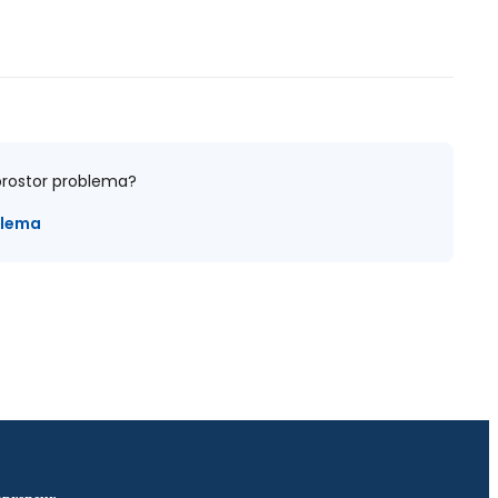
i prostor problema?
blema