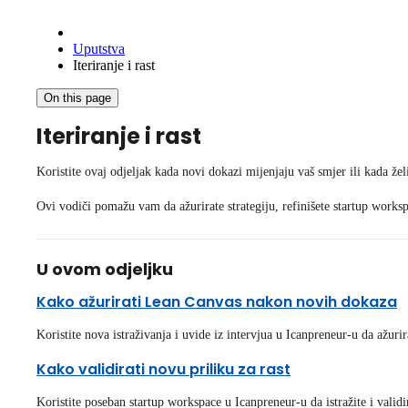
Uputstva
Iteriranje i rast
On this page
Iteriranje i rast
Koristite ovaj odjeljak kada novi dokazi mijenjaju vaš smjer ili kada želit
Ovi vodiči pomažu vam da ažurirate strategiju, refinišete startup workspa
U ovom odjeljku
Kako ažurirati Lean Canvas nakon novih dokaza
Koristite nova istraživanja i uvide iz intervjua u Icanpreneur-u da ažu
Kako validirati novu priliku za rast
Koristite poseban startup workspace u Icanpreneur-u da istražite i validi