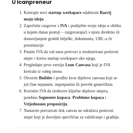
U Icanpreneur
Kreirajte novi
startup workspace
odabirom
Razvij
moju ideju
.
Započnite razgovor s
IVA
i podijelite svoju ideju u obliku
u kojem danas postoji – razgovarajući s njom direktno ili
dostavljanjem grubih bilješki, dokumenta, URL-a ili
prezentacije.
Pustite IVA da vaš unos pretvori u strukturirani poslovni
smjer i kreira startup workspace oko njega.
Pregledajte prvu verziju
Lean Canvasa
koji je IVA
kreirala iz vašeg unosa.
Otvorite
Builder
i prođite kroz dijelove canvasa koji se
još čine nejasnim, nepotpunim ili previše generičkim.
Koristite IVA da izoštrите ključne dijelove smjera,
posebno
Segmente kupaca
,
Probleme kupaca
i
Vrijednosnu propoziciju
.
Nastavite precizirati dok canvas ne odražava poslovni
smjer koji je dovoljno specifičan za validiranje i gradnju.