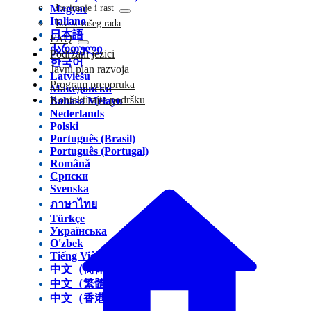
Magyar
Iteriranje i rast
Italiano
Izvoz vašeg rada
日本語
FAQ
ქართული
Podržani jezici
한국어
Javni plan razvoja
Latviešu
Program preporuka
Македонски
Kontaktirajte podršku
Bahasa Melayu
Nederlands
Polski
Português (Brasil)
Português (Portugal)
Română
Српски
Svenska
ภาษาไทย
Türkçe
Українська
O'zbek
Tiếng Việt
中文（简体）
中文（繁體）
中文（香港）