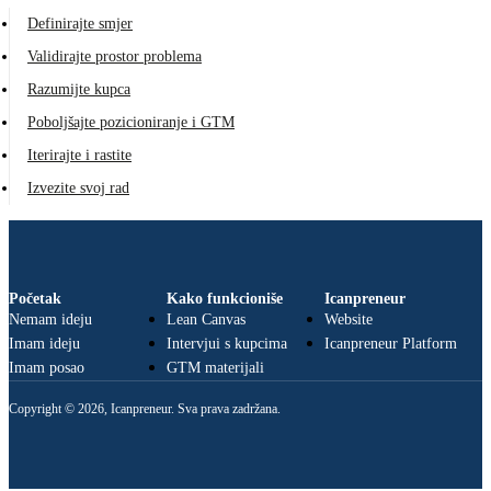
Definirajte smjer
Validirajte prostor problema
Razumijte kupca
Poboljšajte pozicioniranje i GTM
Iterirajte i rastite
Izvezite svoj rad
Početak
Kako funkcioniše
Icanpreneur
Nemam ideju
Lean Canvas
Website
Imam ideju
Intervjui s kupcima
Icanpreneur Platform
Imam posao
GTM materijali
Copyright © 2026, Icanpreneur. Sva prava zadržana.