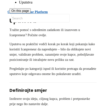
Uputstva
On this page
Open Icanpreneur Platform
Uputstva
Tražite pomoć s određenim zadatkom ili izazovom u
Icanpreneur? Počnite ovdje.
Uputstva su praktični vodiči korak po korak koji pokazuju kako
koristiti Icanpreneur da napredujete – bilo da oblikujete novi
smjer, validirate problem, razumijete svoje kupce, poboljšavate
pozicioniranje ili istražujete novu priliku za rast.
Pregledajte po kategoriji ispod ili koristite pretragu da pronađete
uputstvo koje odgovara onome što pokušavate uraditi.
Definirajte smjer
Izoštrите svoju ideju, ciljnog kupca, problem i pretpostavke
prije nego što nastavite dalje.