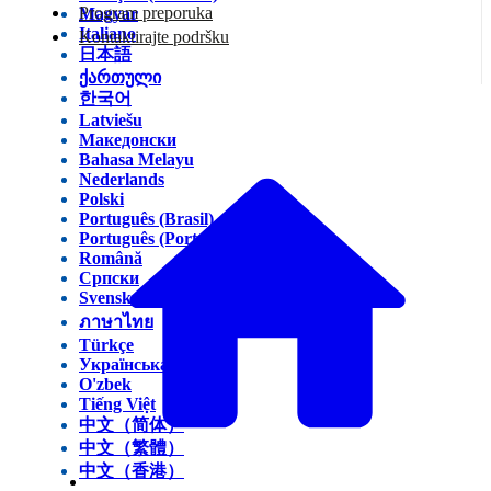
Program preporuka
Magyar
Italiano
Kontaktirajte podršku
日本語
ქართული
한국어
Latviešu
Македонски
Bahasa Melayu
Nederlands
Polski
Português (Brasil)
Português (Portugal)
Română
Српски
Svenska
ภาษาไทย
Türkçe
Українська
O'zbek
Tiếng Việt
中文（简体）
中文（繁體）
中文（香港）