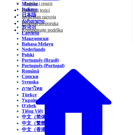
Magyar
Podrška i resursi
Italiano
Podržani jezici
日本語
Javni plan razvoja
ქართული
Program preporuka
한국어
Kontaktirajte podršku
Latviešu
Македонски
Bahasa Melayu
Nederlands
Polski
Português (Brasil)
Português (Portugal)
Română
Српски
Svenska
ภาษาไทย
Türkçe
Українська
O'zbek
Tiếng Việt
中文（简体）
中文（繁體）
中文（香港）