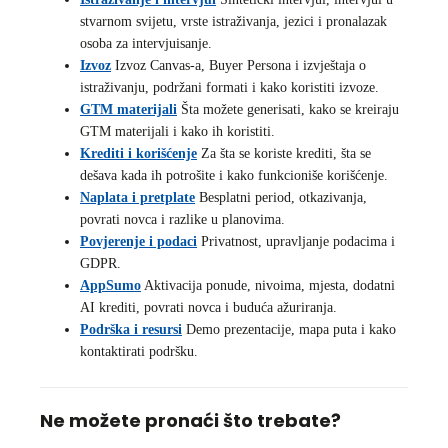
stvarnom svijetu, vrste istraživanja, jezici i pronalazak
osoba za intervjuisanje.
Izvoz
Izvoz Canvas-a, Buyer Persona i izvještaja o
istraživanju, podržani formati i kako koristiti izvoze.
GTM materijali
Šta možete generisati, kako se kreiraju
GTM materijali i kako ih koristiti.
Krediti i korišćenje
Za šta se koriste krediti, šta se
dešava kada ih potrošite i kako funkcioniše korišćenje.
Naplata i pretplate
Besplatni period, otkazivanja,
povrati novca i razlike u planovima.
Povjerenje i podaci
Privatnost, upravljanje podacima i
GDPR.
AppSumo
Aktivacija ponude, nivoima, mjesta, dodatni
AI krediti, povrati novca i buduća ažuriranja.
Podrška i resursi
Demo prezentacije, mapa puta i kako
kontaktirati podršku.
Ne možete pronaći što trebate?