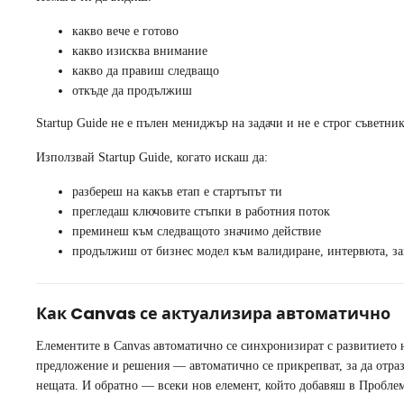
какво вече е готово
какво изисква внимание
какво да правиш следващо
откъде да продължиш
Startup Guide не е пълен мениджър на задачи и не е строг съветни
Използвай Startup Guide, когато искаш да:
разбереш на какъв етап е стартъпът ти
прегледаш ключовите стъпки в работния поток
преминеш към следващото значимо действие
продължиш от бизнес модел към валидиране, интервюта, з
Как Canvas се актуализира автоматично
Елементите в Canvas автоматично се синхронизират с развитието 
предложение и решения — автоматично се прикрепват, за да отразяв
нещата. И обратно — всеки нов елемент, който добавяш в Проблеми