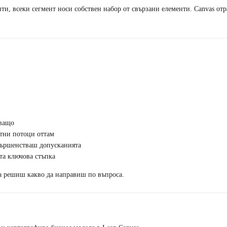
ти, всеки сегмент носи собствен набор от свързани елементи. Canvas отр
дващо
тни потоци оттам
ъвършенстваш допусканията
ата ключова стъпка
да решиш какво да направиш по въпроса.