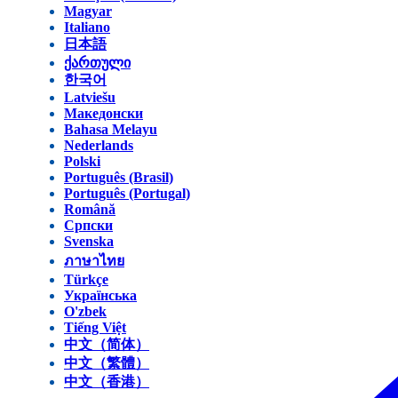
Magyar
Italiano
日本語
ქართული
한국어
Latviešu
Македонски
Bahasa Melayu
Nederlands
Polski
Português (Brasil)
Português (Portugal)
Română
Српски
Svenska
ภาษาไทย
Türkçe
Українська
O'zbek
Tiếng Việt
中文（简体）
中文（繁體）
中文（香港）