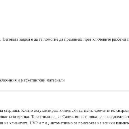
к. Неговата задача е да те помогне да преминеш през ключовите работни 
аключения и маркетингови материали
на стартъпа. Когато актуализираш клиентски сегмент, елементите, свърз
ат тази връзка. Това означава, че Canvas винаги показва последователен
 на клиентите, UVP и т.н., автоматично се присвоява на всички клиентс