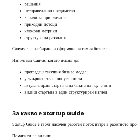
решения
несправедливо предимство
канали за привличане
приходни потоци
ключови метрики
структура на разходите
Canvas е за разбиране и оформяне на самия бизнес.
Използвай Canvas, когато искаш да:
прегледаш текущия бизнес модел
усъвършенстваш допусканията
актуализираш стартъпа на базата на наученото
видиш стартъпа в един структуриран изглед
За какво е Startup Guide
Startup Guide е твоят насочен работен поток вътре в работното про
Помага ти да видиш: