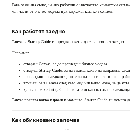
Това означава също, че ако работиш с множество клиентски сегмен
кои части от бизнес модела принадлежат към кой сегмент.
Как работят заедно
Canvas и Startup Guide са предназначени да се използват заедно.
Например:
отваряш Canvas, за да прегледаш бизнес модела
отваряш Startup Guide, за да видиш какво да направиш сле
провеждаш изследвания, интервюта или маркетингови рабо
връщаш се в Canvas след като научиш нещо ново, за да ус
връщаш се в Startup Guide, когато искаш насока за следващ
Canvas показва какво вярваш в момента. Startup Guide ти помага 
Как обикновено започва