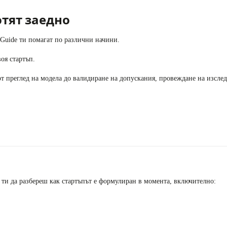
отят заедно
p Guide ти помагат по различни начини.
оя стартъп.
 от преглед на модела до валидиране на допускания, провеждане на изсле
 ти да разбереш как стартъпът е формулиран в момента, включително: