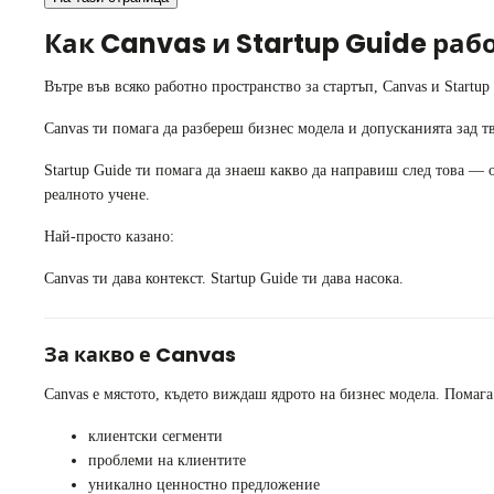
Как Canvas и Startup Guide раб
Вътре във всяко работно пространство за стартъп, Canvas и Startu
Canvas ти помага да разбереш бизнес модела и допусканията зад тв
Startup Guide ти помага да знаеш какво да направиш след това —
реалното учене.
Най-просто казано:
Canvas ти дава контекст. Startup Guide ти дава насока.
За какво е Canvas
Canvas е мястото, където виждаш ядрото на бизнес модела. Помага
клиентски сегменти
проблеми на клиентите
уникално ценностно предложение