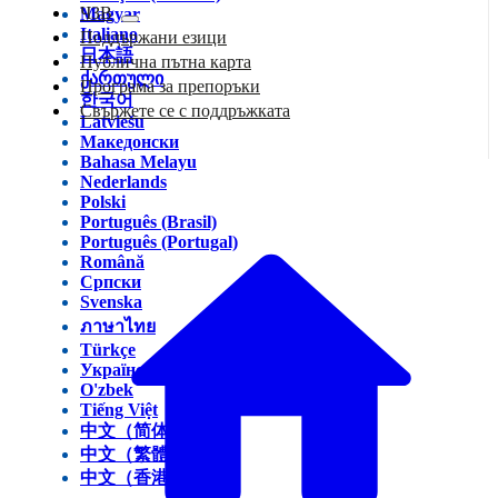
ЧЗВ
Magyar
Italiano
Поддържани езици
日本語
Публична пътна карта
ქართული
Програма за препоръки
한국어
Свържете се с поддръжката
Latviešu
Македонски
Bahasa Melayu
Nederlands
Polski
Português (Brasil)
Português (Portugal)
Română
Српски
Svenska
ภาษาไทย
Türkçe
Українська
O'zbek
Tiếng Việt
中文（简体）
中文（繁體）
中文（香港）