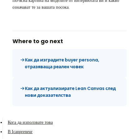
По-ясна картина на моделите от интервютата ви и какво
означават те за вашата посока.
Where to go next
Как да изградите buyer persona,
отразяваща реален човек
Как да актуализирате Lean Canvas след
нови доказателства
Кога да използвате това
В Icanpreneur