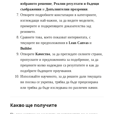
избраното решение
,
Реални резултати и бъдещи
съображения
и
Допълнителни прозрения
.
Отворете подробните констатации в категориите,
изглеждащи най-важни, за да видите моделите,
примерите и подкрепящите доказателства зад
резюмето.
Сравнете това, което показват интервютата, с
текущите ви предположения в
Lean Canvas
и
Builder
.
Отворете
Качество
, за да прегледате силните страни,
пропуските и предложенията за подобрение, за да
прецените колко надеждни са резултатите и как да
подобрите бъдещите проучвания.
Използвайте наученото, за да решите дали текущата
ви посока се укрепва, трябва да бъде прецизирана
или трябва да бъде изследвана по различен начин.
Какво ще получите