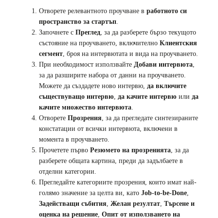
Отворете релевантното проучване в
работното си
пространство за стартъп
.
Започнете с
Преглед
, за да разберете бързо текущото
състояние на проучването, включително
Клиентския
сегмент
, броя на интервютата и вида на проучването.
При необходимост използвайте
Добави интервюта
,
за да разширите набора от данни на проучването.
Можете да създадете ново интервю,
да включите
съществуващо интервю
,
да качите интервю
или
да
качите множество интервюта
.
Отворете
Прозрения
, за да прегледате синтезираните
констатации от всички интервюта, включени в
момента в проучването.
Прочетете първо
Резюмето на прозренията
, за да
разберете общата картина, преди да задълбаете в
отделни категории.
Прегледайте категориите прозрения, които имат най-
голямо значение за целта ви, като
Job-to-be-Done
,
Задействащи събития
,
Желан резултат
,
Търсене и
оценка на решение
,
Опит от използването на